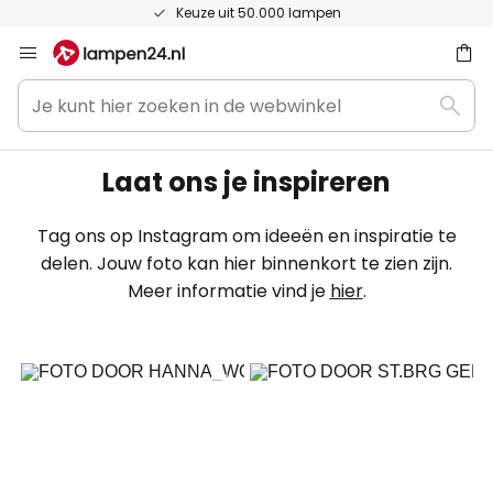
Keuze uit 50.000 lampen
Ga
naar
Je
de
ken
Zoek
kunt
inhoud
hier
zoeken
Laat ons je inspireren
in
de
Tag ons op Instagram om ideeën en inspiratie te
webwinkel
delen. Jouw foto kan hier binnenkort te zien zijn.
Meer informatie vind je
hier
.