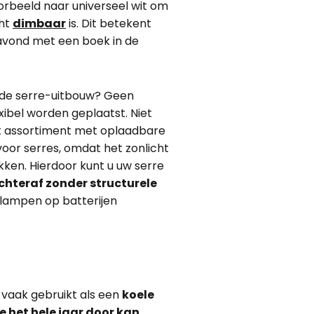
voorbeeld naar universeel wit om
cht
dimbaar
is. Dit betekent
 avond met een boek in de
 de serre-uitbouw? Geen
ibel worden geplaatst. Niet
ot assortiment met oplaadbare
oor serres, omdat het zonlicht
kken. Hierdoor kunt u uw serre
chteraf zonder structurele
 lampen op batterijen
 vaak gebruikt als een
koele
e het hele jaar door kan