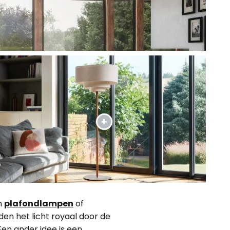
n
plafondlampen
of
den het licht royaal door de
Een ander idee is een