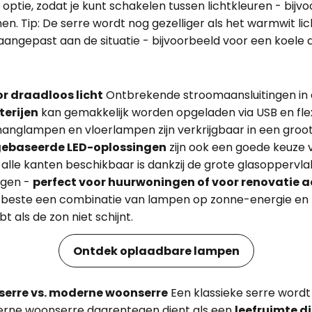
en optie, zodat je kunt schakelen tussen lichtkleuren - bij
n. Tip: De serre wordt nog gezelliger als het warmwit li
aangepast aan de situatie - bijvoorbeeld voor een koele
r draadloos licht
Ontbrekende stroomaansluitingen in
terijen
kan gemakkelijk worden opgeladen via USB en flex
hanglampen en vloerlampen zijn verkrijgbaar in een gro
ebaseerde LED-oplossingen
zijn ook een goede keuze v
lle kanten beschikbaar is dankzij de grote glasoppervla
ggen -
perfect voor huurwoningen of voor renovatie a
et beste een combinatie van lampen op zonne-energie en
t als de zon niet schijnt.
Ontdek oplaadbare lampen
serre vs. moderne woonserre
Een klassieke serre wordt
rne woonserre daarentegen dient als een
leefruimte di