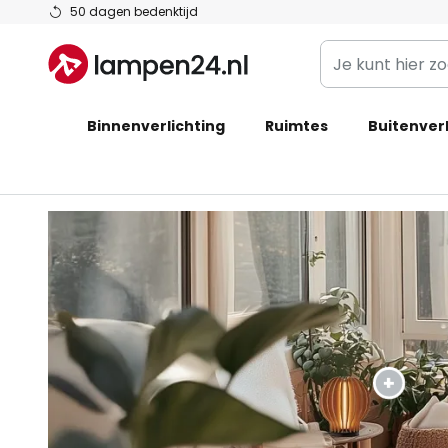
Ga
50 dagen bedenktijd
naar
Je
de
kunt
inhoud
hier
Binnenverlichting
Ruimtes
zoeken
Buitenverl
in
de
webwinkel