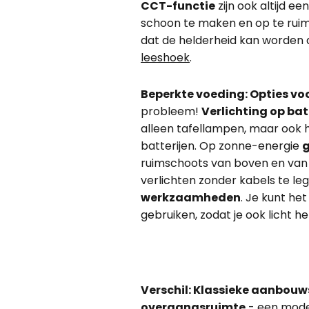
CCT-functie
zijn ook altijd e
schoon te maken en op te ruime
dat de helderheid kan worden 
leeshoek
.
Beperkte voeding: Opties voo
probleem!
Verlichting op bat
alleen tafellampen, maar ook 
batterijen. Op zonne-energie
g
ruimschoots van boven en van a
verlichten zonder kabels te le
werkzaamheden
. Je kunt h
gebruiken, zodat je ook licht heb
Verschil: Klassieke aanbouw
overgangsruimte
- een mode