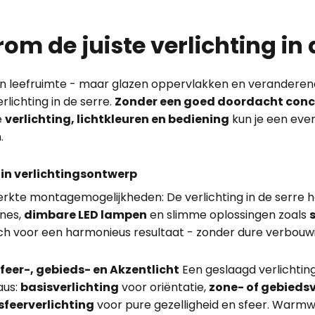
m de juiste verlichting in d
en leefruimte - maar glazen oppervlakken en verandere
rlichting in de serre.
Zonder een goed doordacht con
e
verlichting, lichtkleuren en bediening
kun je een eve
.
in verlichtingsontwerp
perkte montagemogelijkheden: De verlichting in de serre
ones,
dimbare LED lampen
en slimme oplossingen zoals
h voor een harmonieus resultaat - zonder dure verbouw
sfeer-, gebieds- en Akzentlicht
Een geslaagd verlichtin
aus:
basisverlichting
voor oriëntatie,
zone- of gebiedsv
sfeerverlichting
voor pure gezelligheid en sfeer. Warmw