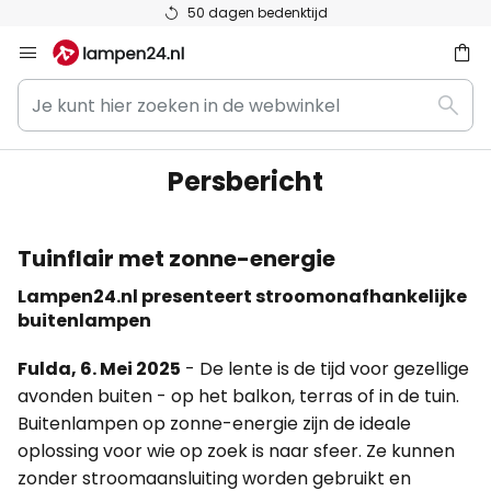
50 dagen bedenktijd
Ga
naar
Je
de
ken
Zoek
kunt
inhoud
hier
zoeken
Persbericht
in
de
webwinkel
Tuinflair met zonne-energie
Lampen24.nl presenteert stroomonafhankelijke
buitenlampen
Fulda, 6. Mei 2025
- De lente is de tijd voor gezellige
avonden buiten - op het balkon, terras of in de tuin.
Buitenlampen op zonne-energie zijn de ideale
oplossing voor wie op zoek is naar sfeer. Ze kunnen
zonder stroomaansluiting worden gebruikt en