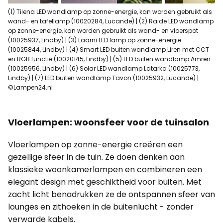
(1) Tilena LED wandlamp op zonne-energie, kan worden gebruikt als
wand- en tafellamp (10020284, Lucande) | (2) Raide LED wandlamp
op zonne-energie, kan worden gebruikt als wand- en vloerspot
(10025937, Lindby) | (3) Laarni LED lamp op zonne-energie
(10025844, Lindby) | (4) Smart LED buiten wandlamp Liren met CCT
en RGB functie (10020145, Lindby) | (5) LED buiten wandlamp Amren
(10025956, Lindby) | (6) Solar LED wandlamp Latarka (10025773,
Lindby) | (7) LED buiten wandlamp Tavon (10025932, Lucande) |
©Lampen24.nl
Vloerlampen: woonsfeer voor de tuinsalon
Vloerlampen op zonne-energie creëren een
gezellige sfeer in de tuin. Ze doen denken aan
klassieke woonkamerlampen en combineren een
elegant design met geschiktheid voor buiten. Met
zacht licht benadrukken ze de ontspannen sfeer van
lounges en zithoeken in de buitenlucht - zonder
verwarde kabels.