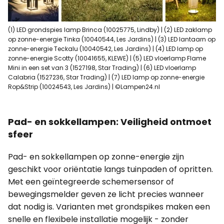
(1) LED grondspies lamp Brinca (10025775, Lindby) | (2) LED zaklamp
op zonne-energie Tinka (10040544, Les Jardins) | (3) LED lantaarn op
zonne-energie Teckalu (10040542, Les Jardins) | (4) LED lamp op
zonne-energie Scotty (10041655, KLEWE) | (5) LED vloerlamp Flame
Mini in een set van 3 (1527198, Star Trading) | (6) LED vloerlamp
Calabria (1527236, Star Trading) | (7) LED lamp op zonne-energie
Rop&Strip (10024543, Les Jardins) | ©Lampen24.nl
Pad- en sokkellampen: Veiligheid ontmoet
sfeer
Pad- en sokkellampen op zonne-energie zijn
geschikt voor oriëntatie langs tuinpaden of opritten.
Met een geïntegreerde schemersensor of
bewegingsmelder geven ze licht precies wanneer
dat nodig is. Varianten met grondspikes maken een
snelle en flexibele installatie mogelijk - zonder