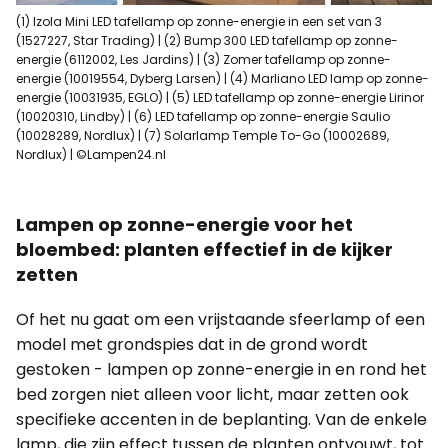
(1) Izola Mini LED tafellamp op zonne-energie in een set van 3
(1527227, Star Trading) | (2) Bump 300 LED tafellamp op zonne-
energie (6112002, Les Jardins) | (3) Zomer tafellamp op zonne-
energie (10019554, Dyberg Larsen) | (4) Marliano LED lamp op zonne-
energie (10031935, EGLO) | (5) LED tafellamp op zonne-energie Lirinor
(10020310, Lindby) | (6) LED tafellamp op zonne-energie Saulio
(10028289, Nordlux) | (7) Solarlamp Temple To-Go (10002689,
Nordlux) | ©Lampen24.nl
Lampen op zonne-energie voor het
bloembed: planten effectief in de kijker
zetten
Of het nu gaat om een vrijstaande sfeerlamp of een
model met grondspies dat in de grond wordt
gestoken - lampen op zonne-energie in en rond het
bed zorgen niet alleen voor licht, maar zetten ook
specifieke accenten in de beplanting. Van de enkele
lamp, die zijn effect tussen de planten ontvouwt, tot