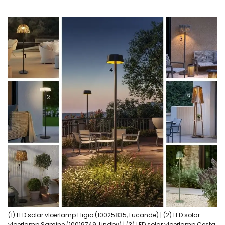
(1) LED solar vloerlamp Eligio (10025835, Lucande) | (2) LED solar
vloerlamp Samine (10019749, Lindby) | (3) LED solar vloerlamp Cesta