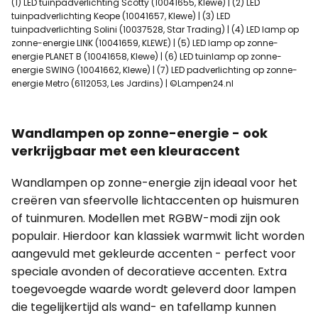
(1) LED tuinpadverlichting Scotty (10041655, Klewe) | (2) LED
tuinpadverlichting Keope (10041657, Klewe) | (3) LED
tuinpadverlichting Solini (10037528, Star Trading) | (4) LED lamp op
zonne-energie LINK (10041659, KLEWE) | (5) LED lamp op zonne-
energie PLANET B (10041658, Klewe) | (6) LED tuinlamp op zonne-
energie SWING (10041662, Klewe) | (7) LED padverlichting op zonne-
energie Metro (6112053, Les Jardins) | ©Lampen24.nl
Wandlampen op zonne-energie - ook
verkrijgbaar met een kleuraccent
Wandlampen op zonne-energie zijn ideaal voor het
creëren van sfeervolle lichtaccenten op huismuren
of tuinmuren. Modellen met RGBW-modi zijn ook
populair. Hierdoor kan klassiek warmwit licht worden
aangevuld met gekleurde accenten - perfect voor
speciale avonden of decoratieve accenten. Extra
toegevoegde waarde wordt geleverd door lampen
die tegelijkertijd als wand- en tafellamp kunnen