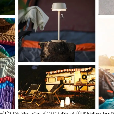
n) | (2) LED tafellamp Camp (10039518, Hübsch) | (3) LED tafellamp Lyon (1