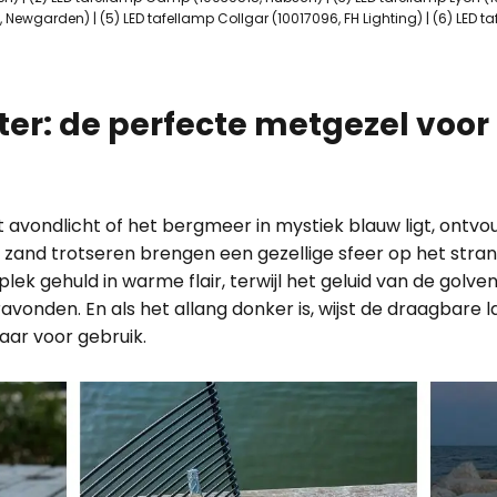
ewgarden) | (5) LED tafellamp Collgar (10017096, FH Lighting) | (6) LED ta
ter: de perfecte metgezel voor
 avondlicht of het bergmeer in mystiek blauw ligt, ontvouw
and trotseren brengen een gezellige sfeer op het strand
 plek gehuld in warme flair, terwijl het geluid van de gol
onden. En als het allang donker is, wijst de draagbare l
laar voor gebruik.