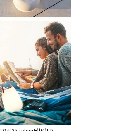
0035160, Konstsmide) | (4) LED