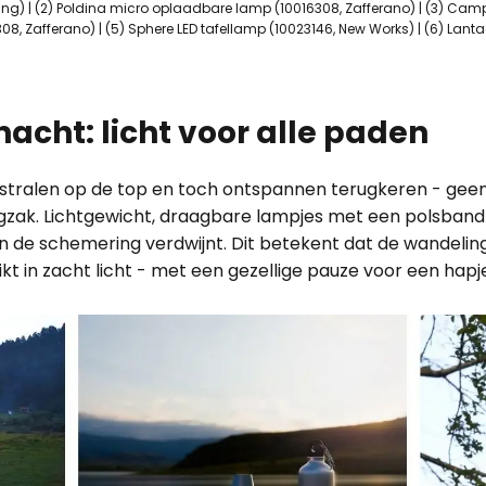
ding) | (2) Poldina micro oplaadbare lamp (10016308, Zafferano) | (3) Camp
, Zafferano) | (5) Sphere LED tafellamp (10023146, New Works) | (6) Lant
acht: licht voor alle paden
estralen op de top en toch ontspannen terugkeren - ge
rugzak. Lichtgewicht, draagbare lampjes met een polsband
 de schemering verdwijnt. Dit betekent dat de wandeling n
eikt in zacht licht - met een gezellige pauze voor een hap