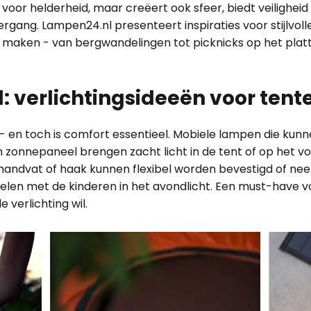
 voor helderheid, maar creëert ook sfeer, biedt veilighei
gang. Lampen24.nl presenteert inspiraties voor stijlvolle
k maken - van bergwandelingen tot picknicks op het plat
l: verlichtingsideeën voor ten
- en toch is comfort essentieel. Mobiele lampen die kun
 zonnepaneel brengen zacht licht in de tent of op het vo
dvat of haak kunnen flexibel worden bevestigd of neer
elen met de kinderen in het avondlicht. Een must-have v
e verlichting wil.