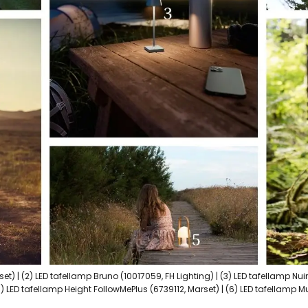
et) | (2) LED tafellamp Bruno (10017059, FH Lighting) | (3) LED tafellamp Nui
LED tafellamp Height FollowMePlus (6739112, Marset) | (6) LED tafellamp Mu