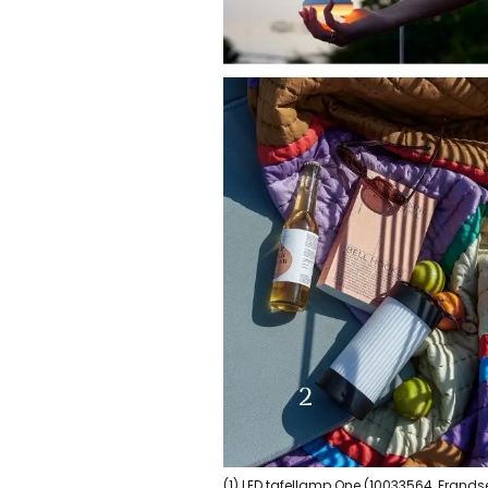
(1) LED tafellamp One (10033564, Frandse