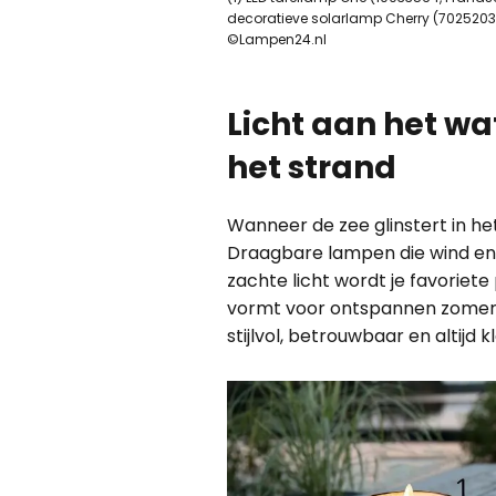
decoratieve solarlamp Cherry (7025203, N
©Lampen24.nl
Licht aan het wa
het strand
Wanneer de zee glinstert in het
Draagbare lampen die wind en z
zachte licht wordt je favoriete
vormt voor ontspannen zomerav
stijlvol, betrouwbaar en altijd k