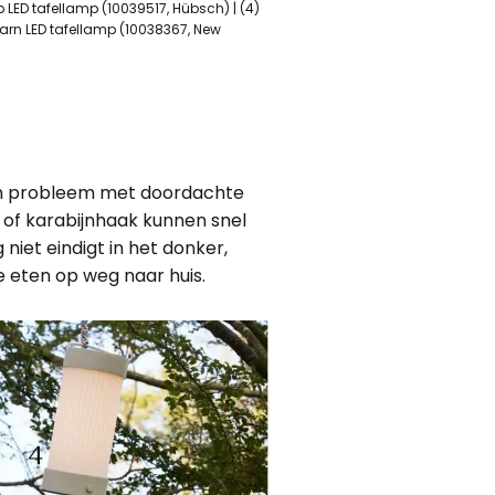
 LED tafellamp (10039517, Hübsch) | (4)
aarn LED tafellamp (10038367, New
en probleem met doordachte
 of karabijnhaak kunnen snel
iet eindigt in het donker,
je eten op weg naar huis.