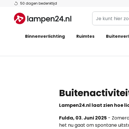
Ga
50 dagen bedenktijd
naar
Je
de
kunt
inhoud
hier
Binnenverlichting
Ruimtes
zoeken
Buitenverl
in
de
webwinkel
Buitenactivitei
Lampen24.nl laat zien hoe l
Fulda, 03. Juni 2025
- Zomerav
het nu gaat om spontane uitsta