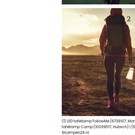
(1) LED tafellamp FollowMe (6739107, Mars
tafellamp Camp (10039517, Hübsch) | (5) 
©Lampen24.nl