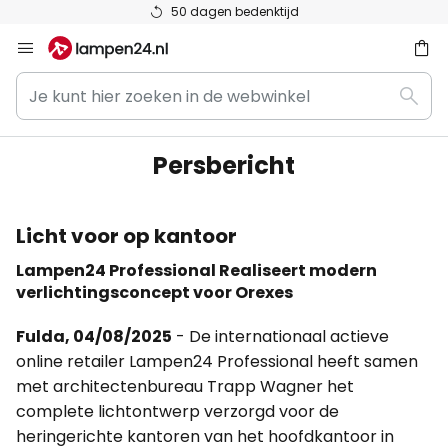
50 dagen bedenktijd
Ga
naar
Je
de
ken
Zoek
kunt
inhoud
hier
zoeken
Persbericht
in
de
webwinkel
Licht voor op kantoor
Lampen24 Professional Realiseert modern
verlichtingsconcept voor Orexes
Fulda, 04/08/2025
- De internationaal actieve
online retailer Lampen24 Professional heeft samen
met architectenbureau Trapp Wagner het
complete lichtontwerp verzorgd voor de
heringerichte kantoren van het hoofdkantoor in