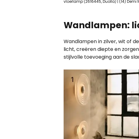
vloerlamp (2616445, Duolla) | (14) Demi
Wandlampen: lic
Wandlampen in zilver, wit of d
licht, creëren diepte en zorg
stijlvolle toevoeging aan de s