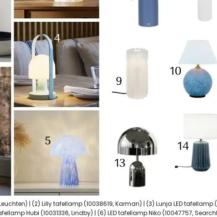
 Leuchten) | (2) Lilly tafellamp (10038619, Karman) | (3) Lunja LED tafellam
tafellamp Hubi (10031336, Lindby) | (6) LED tafellamp Niko (10047757, Searchl