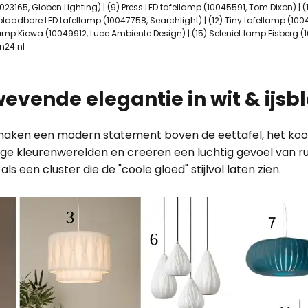
0023165, Globen Lighting) | (9) Press LED tafellamp (10045591, Tom Dixon) |
oplaadbare LED tafellamp (10047758, Searchlight) | (12) Tiny tafellamp (1004
amp Kiowa (10049912, Luce Ambiente Design) | (15) Seleniet lamp Eisberg (
n24.nl
vende elegantie in wit & ijsb
maken een modern statement boven de eettafel, het kook
e kleurenwerelden en creëren een luchtig gevoel van ruim
s een cluster die de "coole gloed" stijlvol laten zien.