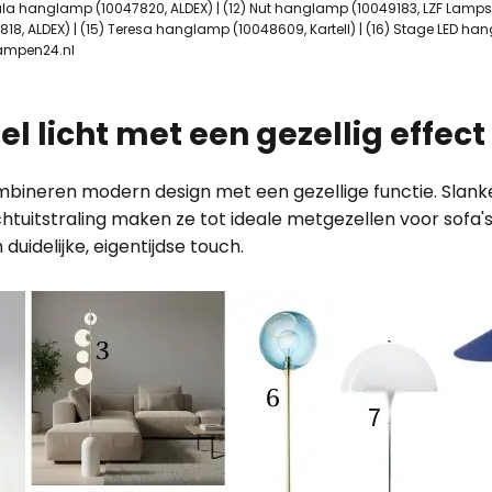
ala hanglamp (10047820, ALDEX) | (12) Nut hanglamp (10049183, LZF Lamps)
818, ALDEX) | (15) Teresa hanglamp (10048609, Kartell) | (16) Stage LED h
Lampen24.nl
l licht met een gezellig effect
ombineren modern design met een gezellige functie. Slanke
chtuitstraling maken ze tot ideale metgezellen voor sofa's
uidelijke, eigentijdse touch.