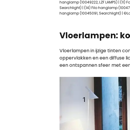
hanglamp (10049222, LZF LAMPS) | (11) F
Searchlight) | (14) Filo hanglamp (10047
hanglamp (10045091, Searchlight) | ©
Vloerlampen: koe
Vloerlampen in ijzige tinten c
oppervlakken en een diffuse li
een ontspannen sfeer met een d