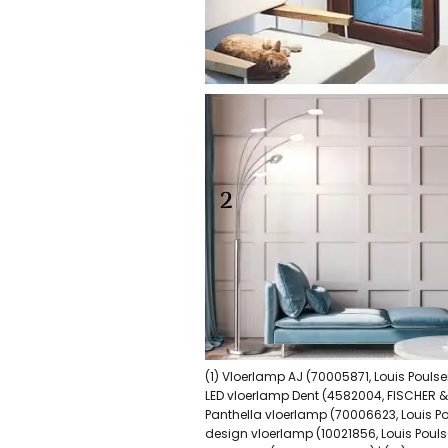
(1) Vloerlamp AJ (70005871, Louis Poulsen
LED vloerlamp Dent (4582004, FISCHER & 
Panthella vloerlamp (70006623, Louis Pou
design vloerlamp (10021856, Louis Poulsen