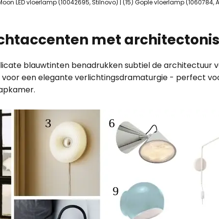
 Moon LED vloerlamp (10042695, Stilnovo) | (15) Gople vloerlamp (1060784,
htaccenten met architectonis
elicate blauwtinten benadrukken subtiel de architectuur 
en voor een elegante verlichtingsdramaturgie - perfect v
laapkamer.