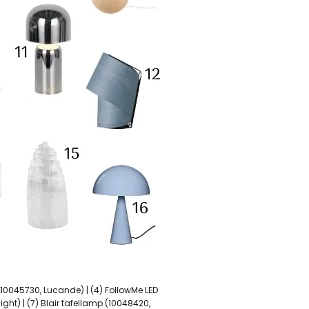
p (10045730, Lucande) | (4) FollowMe LED
ight) | (7) Blair tafellamp (10048420,