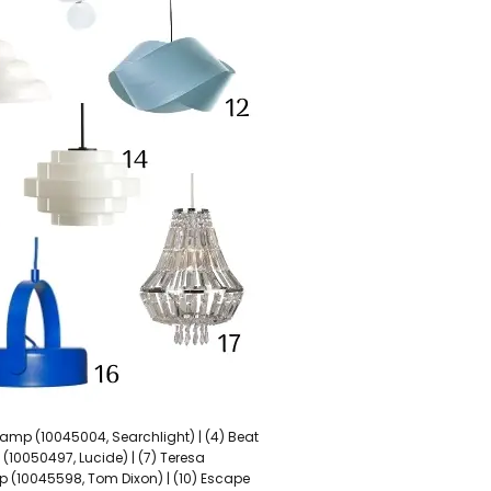
amp (10045004, Searchlight) | (4) Beat
10050497, Lucide) | (7) Teresa
p (10045598, Tom Dixon) | (10) Escape