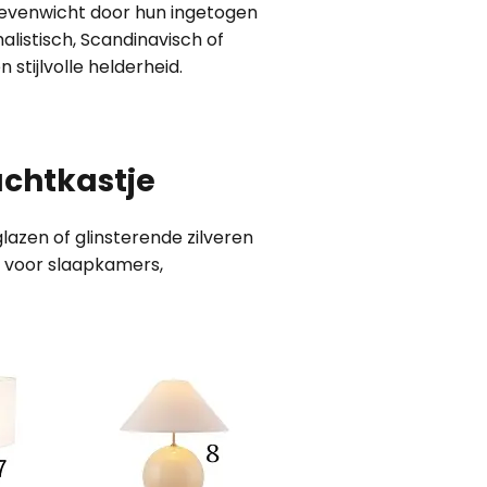
r evenwicht door hun ingetogen
listisch, Scandinavisch of
 stijlvolle helderheid.
achtkastje
glazen of glinsterende zilveren
l voor slaapkamers,