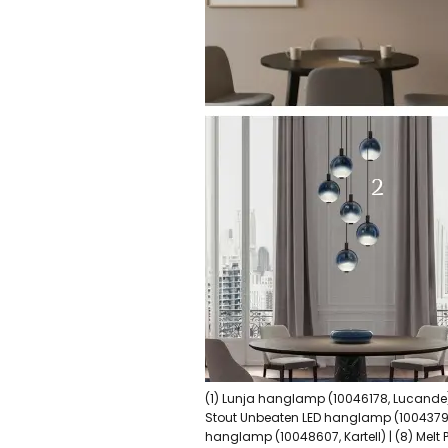
(1) Lunja hanglamp (10046178, Lucande)
Stout Unbeaten LED hanglamp (10043797,
hanglamp (10048607, Kartell) | (8) Melt