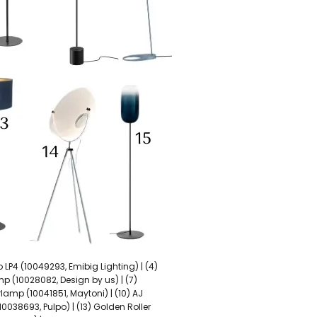
 LP4 (10049293, Emibig Lighting) | (4)
p (10028082, Design by us) | (7)
lamp (10041851, Maytoni) | (10) AJ
10038693, Pulpo) | (13) Golden Roller