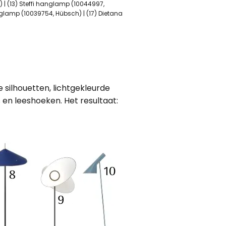
 | (13) Steffi hanglamp (10044997,
anglamp (10039754, Hübsch) | (17) Dietana
 silhouetten, lichtgekleurde
 en leeshoeken. Het resultaat: