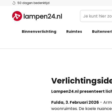
Ga
50 dagen bedenktijd
naar
Je
de
kunt
inhoud
hier
Binnenverlichting
Ruimtes
zoeken
Buitenverl
in
de
webwinkel
Verlichtingside
Lampen24.nl presenteert licht
Fulda, 3. Februari 2026
- Arma
woonruimtes. De koele nuances 