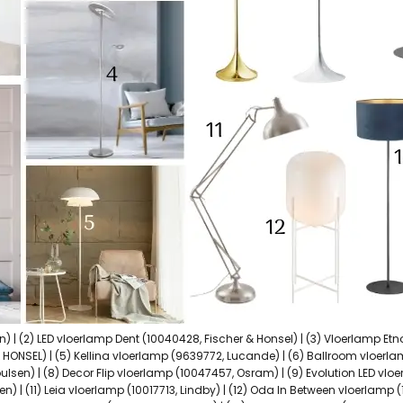
) | (2) LED vloerlamp Dent (10040428, Fischer & Honsel) | (3) Vloerlamp Etno
HONSEL) | (5) Kellina vloerlamp (9639772, Lucande) | (6) Ballroom vloerlam
lsen) | (8) Decor Flip vloerlamp (10047457, Osram) | (9) Evolution LED vloer
) | (11) Leia vloerlamp (10017713, Lindby) | (12) Oda In Between vloerlamp (