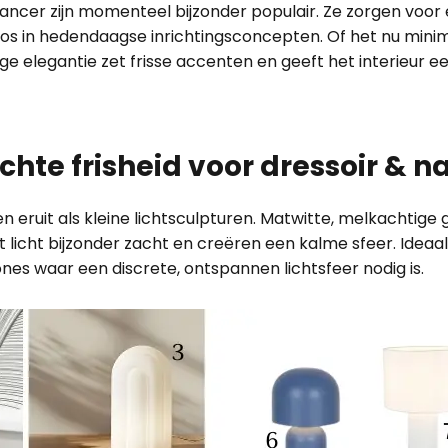
Dancer zijn momenteel bijzonder populair. Ze zorgen voo
s in hedendaagse inrichtingsconcepten. Of het nu minima
zige elegantie zet frisse accenten en geeft het interieur een
hte frisheid voor dressoir & n
en eruit als kleine lichtsculpturen. Matwitte, melkachtige 
licht bijzonder zacht en creëren een kalme sfeer. Ideaa
es waar een discrete, ontspannen lichtsfeer nodig is.