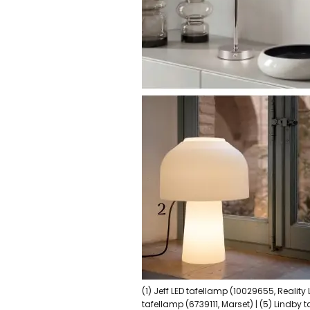
(1) Jeff LED tafellamp (10029655, Reality
tafellamp (6739111, Marset) | (5) Lindby 