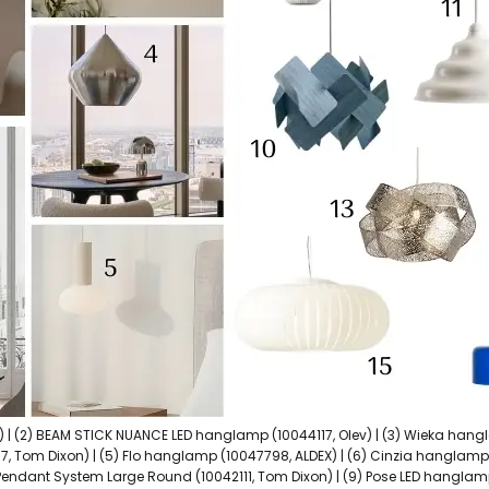
 | (2) BEAM STICK NUANCE LED hanglamp (10044117, Olev) | (3) Wieka hangl
 Tom Dixon) | (5) Flo hanglamp (10047798, ALDEX) | (6) Cinzia hanglamp (
 Pendant System Large Round (10042111, Tom Dixon) | (9) Pose LED hanglam