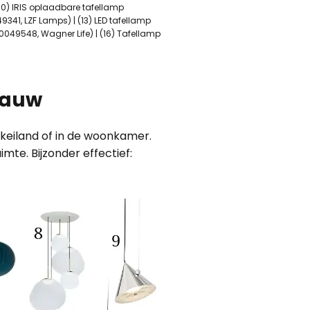
 (10) IRIS oplaadbare tafellamp
9341, LZF Lamps) | (13) LED tafellamp
10049548, Wagner Life) | (16) Tafellamp
lauw
eiland of in de woonkamer.
te. Bijzonder effectief: