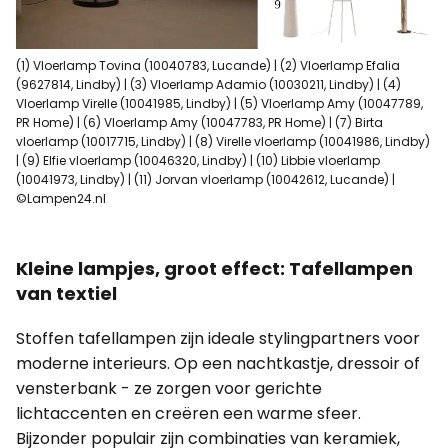
(1) Vloerlamp Tovina (10040783, Lucande) | (2) Vloerlamp Efalia
(9627814, Lindby) | (3) Vloerlamp Adamio (10030211, Lindby) | (4)
Vloerlamp Virelle (10041985, Lindby) | (5) Vloerlamp Amy (10047789,
PR Home) | (6) Vloerlamp Amy (10047783, PR Home) | (7) Birta
vloerlamp (10017715, Lindby) | (8) Virelle vloerlamp (10041986, Lindby)
| (9) Elfie vloerlamp (10046320, Lindby) | (10) Libbie vloerlamp
(10041973, Lindby) | (11) Jorvan vloerlamp (10042612, Lucande) |
©Lampen24.nl
Kleine lampjes, groot effect: Tafellampen
van textiel
Stoffen tafellampen zijn ideale stylingpartners voor
moderne interieurs. Op een nachtkastje, dressoir of
vensterbank - ze zorgen voor gerichte
lichtaccenten en creëren een warme sfeer.
Bijzonder populair zijn combinaties van keramiek,