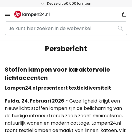
Keuze uit 50.000 lampen
Ga
naar
Je
de
ken
Zoek
kunt
inhoud
hier
zoeken
Persbericht
in
de
webwinkel
Stoffen lampen voor karaktervolle
lichtaccenten
Lampen24.nl presenteert textieldiversiteit
Fulda, 24. Februari 2026
- Gezelligheid krijgt een
nieuw licht: stoffen lampen zijn de belichaming van
de huidige interieurtrends zoals zacht minimalisme,
natuurlijk wonen en modern cottage. Lampen24.nl
toont textiellampen gemaakt van linnen, katoen, vilt