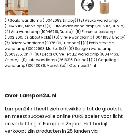
(1) Soula wandlamp (10042083, Lindby) | (2) Asuka wandlamp
(10046363, Markslöjd) | (3) Jute&black wandlamp (2616317, Duolla) |
(4) Aria wandlamp (10046719, Duolla) | (5) Florence leeslamp
(10021200, It's about RoMi) | (6) Virelle wandlamp (10041983, Lindby) |
(7) Beleza wandlamp (9976136, Lucande) | (8) Pebble textiele
wandlamp (10022993, Market Set) | (9) Seregon wandlamp
(8603235, Onli) | (10) Decor Curve Felt LED wandlamp (10047463,
Osram) | (11) Jute wandlamp (2616315, Euluna) | (12) Coquillage
wandlamp (10043086, Market Set) | ©Lampen24.nl
Over Lampen24.nl
Lampen24.nl heeft zich ontwikkeld tot de grootste
en meest succesvolle online PURE speler voor licht
en verlichting in Europa in 25 jaar. Het bedrijf
verkoopt zijn producten in 28 landen via