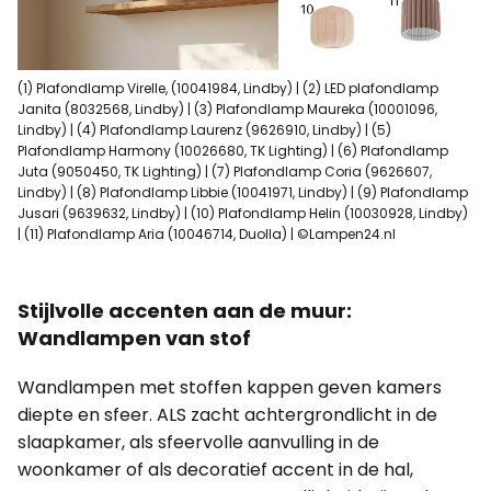
(1) Plafondlamp Virelle, (10041984, Lindby) | (2) LED plafondlamp
Janita (8032568, Lindby) | (3) Plafondlamp Maureka (10001096,
Lindby) | (4) Plafondlamp Laurenz (9626910, Lindby) | (5)
Plafondlamp Harmony (10026680, TK Lighting) | (6) Plafondlamp
Juta (9050450, TK Lighting) | (7) Plafondlamp Coria (9626607,
Lindby) | (8) Plafondlamp Libbie (10041971, Lindby) | (9) Plafondlamp
Jusari (9639632, Lindby) | (10) Plafondlamp Helin (10030928, Lindby)
| (11) Plafondlamp Aria (10046714, Duolla) | ©Lampen24.nl
Stijlvolle accenten aan de muur:
Wandlampen van stof
Wandlampen met stoffen kappen geven kamers
diepte en sfeer. ALS zacht achtergrondlicht in de
slaapkamer, als sfeervolle aanvulling in de
woonkamer of als decoratief accent in de hal,