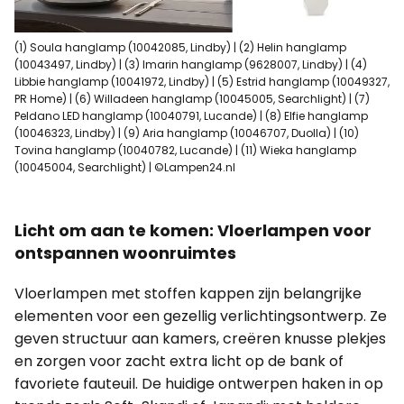
(1) Soula hanglamp (10042085, Lindby) | (2) Helin hanglamp
(10043497, Lindby) | (3) Imarin hanglamp (9628007, Lindby) | (4)
Libbie hanglamp (10041972, Lindby) | (5) Estrid hanglamp (10049327,
PR Home) | (6) Willadeen hanglamp (10045005, Searchlight) | (7)
Peldano LED hanglamp (10040791, Lucande) | (8) Elfie hanglamp
(10046323, Lindby) | (9) Aria hanglamp (10046707, Duolla) | (10)
Tovina hanglamp (10040782, Lucande) | (11) Wieka hanglamp
(10045004, Searchlight) | ©Lampen24.nl
Licht om aan te komen: Vloerlampen voor
ontspannen woonruimtes
Vloerlampen met stoffen kappen zijn belangrijke
elementen voor een gezellig verlichtingsontwerp. Ze
geven structuur aan kamers, creëren knusse plekjes
en zorgen voor zacht extra licht op de bank of
favoriete fauteuil. De huidige ontwerpen haken in op