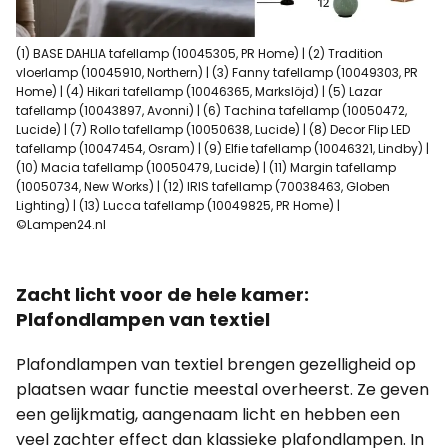
(1) BASE DAHLIA tafellamp (10045305, PR Home) | (2) Tradition
vloerlamp (10045910, Northern) | (3) Fanny tafellamp (10049303, PR
Home) | (4) Hikari tafellamp (10046365, Markslöjd) | (5) Lazar
tafellamp (10043897, Avonni) | (6) Tachina tafellamp (10050472,
Lucide) | (7) Rollo tafellamp (10050638, Lucide) | (8) Decor Flip LED
tafellamp (10047454, Osram) | (9) Elfie tafellamp (10046321, Lindby) |
(10) Macia tafellamp (10050479, Lucide) | (11) Margin tafellamp
(10050734, New Works) | (12) IRIS tafellamp (70038463, Globen
Lighting) | (13) Lucca tafellamp (10049825, PR Home) |
©Lampen24.nl
Zacht licht voor de hele kamer:
Plafondlampen van textiel
Plafondlampen van textiel brengen gezelligheid op
plaatsen waar functie meestal overheerst. Ze geven
een gelijkmatig, aangenaam licht en hebben een
veel zachter effect dan klassieke plafondlampen. In