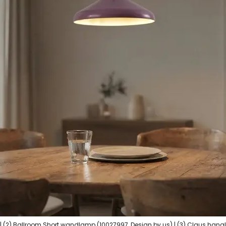
a) | (2) Ballroom Short wandlamp (10027997, Design by us) | (3) Claus han