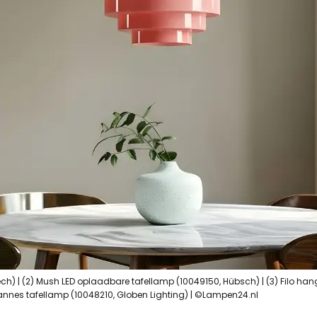
h) | (2) Mush LED oplaadbare tafellamp (10049150, Hübsch) | (3) Filo han
nnes tafellamp (10048210, Globen Lighting) | ©Lampen24.nl