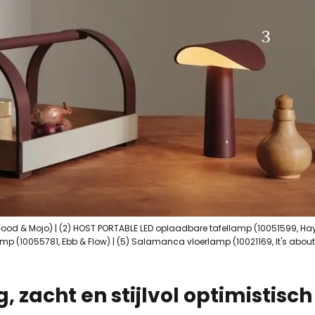
od & Mojo) | (2) HOST PORTABLE LED oplaadbare tafellamp (10051599, Hay)
amp (10055781, Ebb & Flow) | (5) Salamanca vloerlamp (10021169, It's abo
, zacht en stijlvol optimistisch