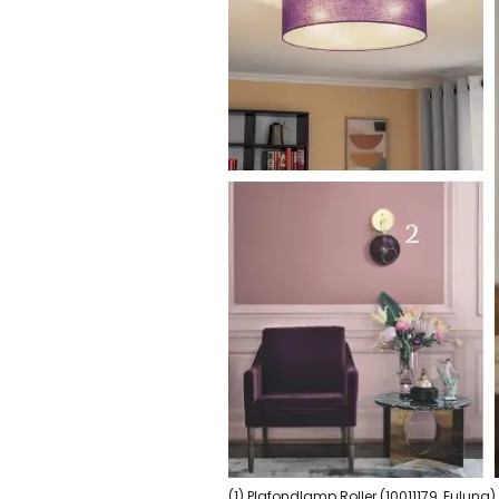
(1) Plafondlamp Roller (10011179, Eulun