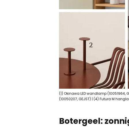
(1) Okinawa LED wandlamp (10051964, Go
(10050207, GEJST) | (4) Futura M hangl
Botergeel: zonnig