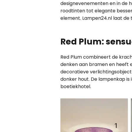
designevenementen en in de hu
roodtinten tot elegante bessen
element. Lampen24.nl laat de t
Red Plum: sensue
Red Plum combineert de kracht
denken aan bramen en heeft een
decoratieve verlichtingsobject
donker hout. De lampenkap is i
boetiekhotel.