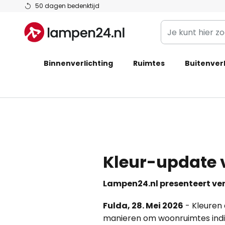
Ga
50 dagen bedenktijd
naar
Je
de
kunt
inhoud
hier
Binnenverlichting
Ruimtes
zoeken
Buitenverl
in
de
webwinkel
Kleur-update 
Lampen24.nl presenteert verl
Fulda, 28. Mei 2026
- Kleuren
manieren om woonruimtes indivi