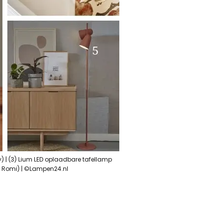
 | (3) Lium LED oplaadbare tafellamp
ut Romi) | ©Lampen24.nl