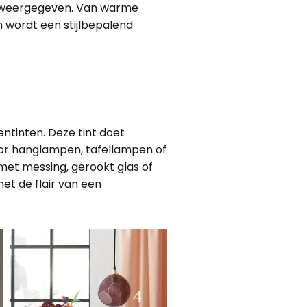
ur weergegeven. Van warme
n wordt een stijlbepalend
tinten. Deze tint doet
voor hanglampen, tafellampen of
met messing, gerookt glas of
et de flair van een