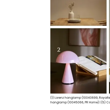
(1) Lorenz hanglamp (10040699, Royaltec
hanglamp (10045066, PR Home) | (5) Ca