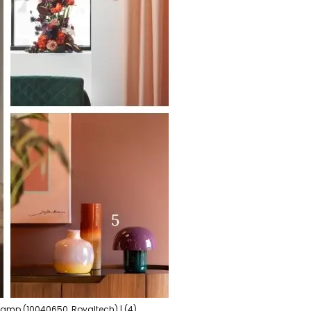
glamp (10040650, Royaltech) | (4)