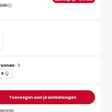
3,90
ronnen:
3
5
Toevoegen aan je winkelwagen
denktijd