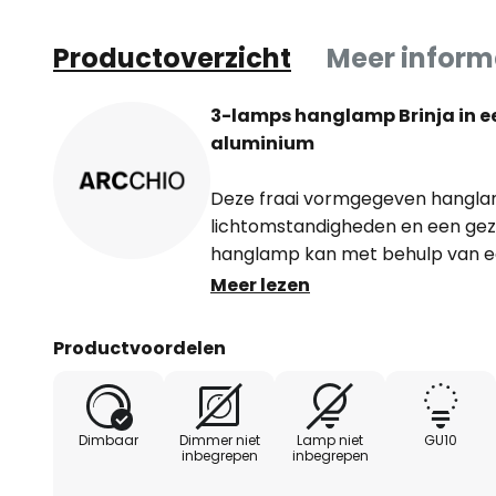
Productoverzicht
Meer inform
3-lamps hanglamp Brinja in e
aluminium
Deze fraai vormgegeven hanglam
lichtomstandigheden en een gezel
hanglamp kan met behulp van e
naar wens worden gedimd en is 
Meer lezen
eetkamer, woonkamer of keuken.
de zwarte hanglamp voor een sm
Productvoordelen
uniek woongevoel. Hij valt ook vi
design, is geoptimaliseerd voor
heeft ook een decoratieve functi
Dimbaar
Dimmer niet
Lamp niet
GU10
inbegrepen
inbegrepen