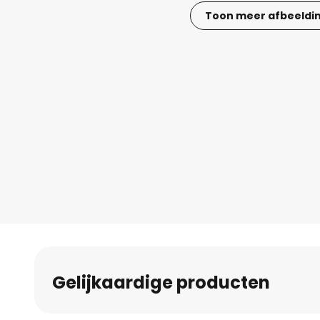
Toon meer afbeeldi
Ga
naar
het
begin
van
de
afbeeldingen-
gallerij
Gelijkaardige producten