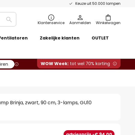
Keuze uit 50.000 lampen
Zoeken
Klantenservice
Aanmelden
Winkelwagen
Ventilatoren
Zakelijke klanten
OUTLET
WOW Week:
tot wel 70% korting
ëren
mp Brinja, zwart, 90 cm, 3-lamps, GU10
adviesprijs -€ 94,00