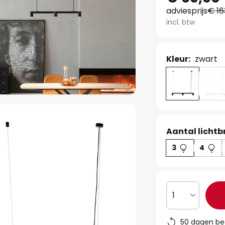
adviesprijs
€ 16
incl. btw
Kleur:
zwart
Aantal lichtb
3
4
1
50 dagen be