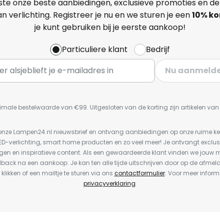
ste onze beste aanbiedingen, exclusieve promoties en de
n verlichting. Registreer je nu en we sturen je een
10% ko
je kunt gebruiken bij je eerste aankoop!
Particuliere klant
Bedrijf
Nu aanmeld
imale bestelwaarde van €99. Uitgesloten van de korting zijn artikelen va
or onze Lampen24.nl nieuwsbrief en ontvang aanbiedingen op onze ruime 
LED-verlichting, smart home producten en zo veel meer! Je ontvangt exclus
en en inspiratieve content. Als een gewaardeerde klant vinden we jouw m
dback na een aankoop. Je kan ten alle tijde uitschrijven door op de afmel
 klikken of een mailtje te sturen via ons
contactformulier
. Voor meer inform
privacyverklaring
.