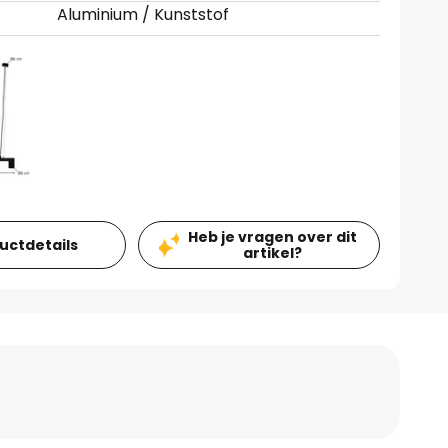
Aluminium / Kunststof
Heb je vragen over dit
ductdetails
artikel?