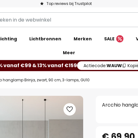
Top reviews bij Trustpilot
ichting
Lichtbronnen
Merken
SALE
Meer
% vanaf €99 & 13% vanaf €159
Actiecode:
WAUW
Kopi
o hanglamp Brinja, zwart, 90 cm, 3-lamps, GU10
Arcchio hangla
€ 69,90