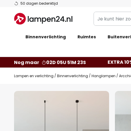
Ga
50 dagen bedenktijd
naar
Je
de
kunt
inhoud
hier
Binnenverlichting
Ruimtes
zoeken
Buitenverl
in
de
webwinkel
EXTRA 10
Nog maar
02D 05U 51M 22S
Lampen en verlichting
Binnenverlichting
Hanglampen
Arcchi
Ga
naar
het
einde
van
de