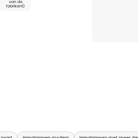
van de
fabrikant)
zwart
Hanglampen modern
Hanglampen met meer dan 