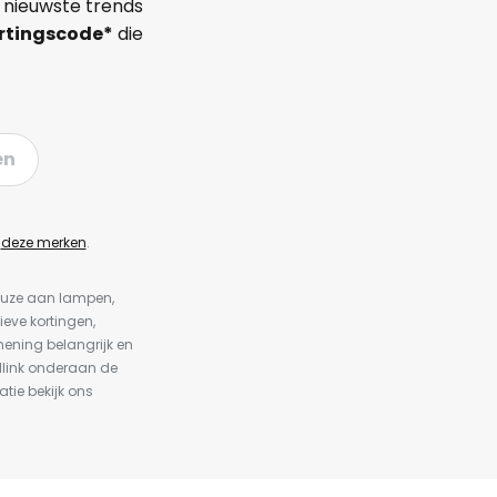
 nieuwste trends
rtingscode*
die
en
n
deze merken
.
keuze aan lampen,
ieve kortingen,
ening belangrijk en
dlink onderaan de
atie bekijk ons