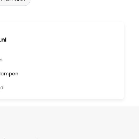
nl
en
0 lampen
jd