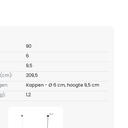
90
6
9,5
(cm):
209,5
gen:
Kappen - Ø 6 cm, hoogte 9,5 cm
g):
1,2