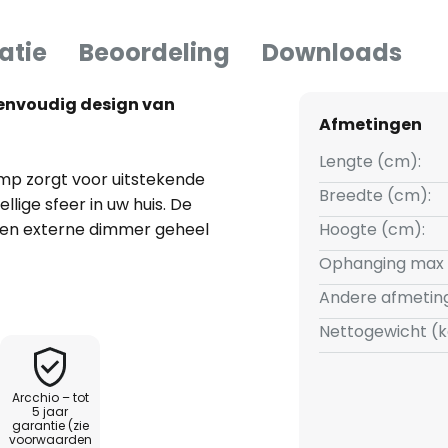
atie
Beoordeling
Downloads
envoudig design van
Afmetingen
Lengte (cm):
p zorgt voor uitstekende
Breedte (cm):
lige sfeer in uw huis. De
en externe dimmer geheel
Hoogte (cm):
de optimale keuze voor uw
Ophanging max 
 In Arcchio-merkwaliteit staat
Andere afmetin
aakvolle inrichting en een
sueel op door zijn moderne
Nettogewicht (k
 lampen met een GU10-fitting en
e.
Arcchio – tot
5 jaar
garantie (zie
voorwaarden