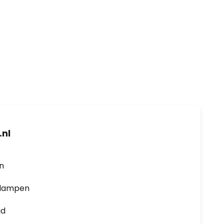
nl
en
0 lampen
jd