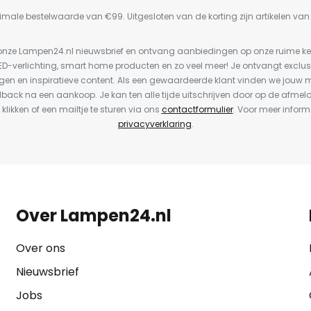
imale bestelwaarde van €99. Uitgesloten van de korting zijn artikelen va
or onze Lampen24.nl nieuwsbrief en ontvang aanbiedingen op onze ruime 
LED-verlichting, smart home producten en zo veel meer! Je ontvangt exclus
en en inspiratieve content. Als een gewaardeerde klant vinden we jouw m
dback na een aankoop. Je kan ten alle tijde uitschrijven door op de afmel
 klikken of een mailtje te sturen via ons
contactformulier
. Voor meer inform
privacyverklaring
.
Over Lampen24.nl
Over ons
Nieuwsbrief
Jobs