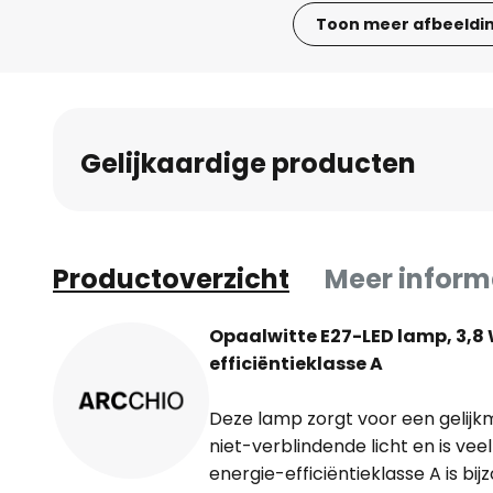
Toon meer afbeeldi
Ga
naar
het
begin
Gelijkaardige producten
van
de
afbeeldingen-
gallerij
Productoverzicht
Meer inform
Opaalwitte E27-LED lamp, 3,8 W
efficiëntieklasse A
Deze lamp zorgt voor een gelijk
niet-verblindende licht en is vee
energie-efficiëntieklasse A is b