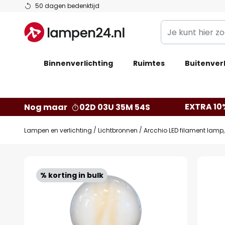
Ga
50 dagen bedenktijd
naar
Je
de
kunt
inhoud
hier
Binnenverlichting
Ruimtes
zoeken
Buitenverl
in
de
webwinkel
EXTRA 10
Nog maar
02D 03U 35M 53S
Lampen en verlichting
Lichtbronnen
Arcchio LED filament lamp, 
Ga
naar
% korting in bulk
het
einde
van
de