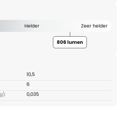
Helder
Zeer helder
806 lumen
10,5
6
g):
0,035