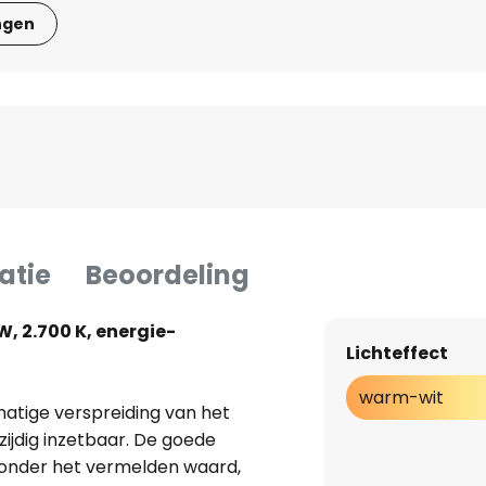
ngen
atie
Beoordeling
, 2.700 K, energie-
Lichteffect
warm-wit
matige verspreiding van het
lzijdig inzetbaar. De goede
ijzonder het vermelden waard,