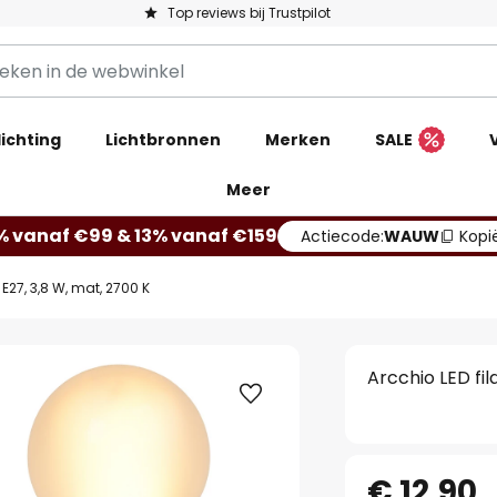
Top reviews bij Trustpilot
ichting
Lichtbronnen
Merken
SALE
Meer
% vanaf €99 & 13% vanaf €159
Actiecode:
WAUW
Kopi
E27, 3,8 W, mat, 2700 K
Arcchio LED fi
€ 12,90