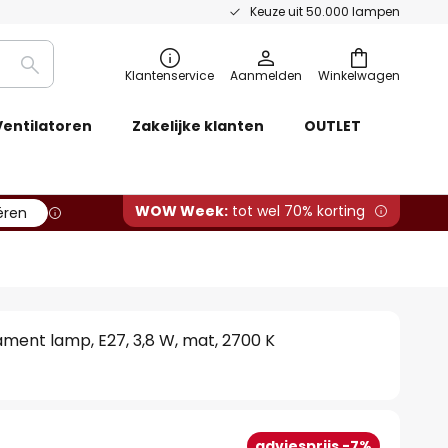
Keuze uit 50.000 lampen
Zoeken
Klantenservice
Aanmelden
Winkelwagen
Ventilatoren
Zakelijke klanten
OUTLET
WOW Week:
tot wel 70% korting
ëren
lament lamp, E27, 3,8 W, mat, 2700 K
adviesprijs -7%