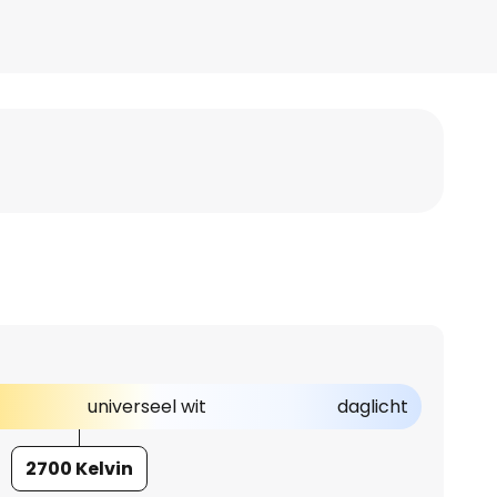
universeel wit
daglicht
2700 Kelvin