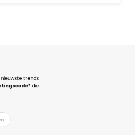
 nieuwste trends
rtingscode*
die
en