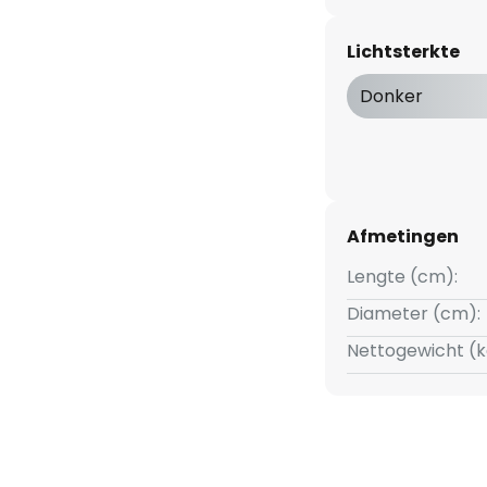
uik en helder licht belooft.
Lichtsterkte
Donker
Afmetingen
Lengte (cm):
Diameter (cm):
Nettogewicht (k