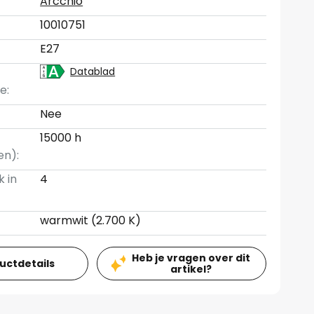
Arcchio
10010751
E27
Datablad
e:
Nee
15000 h
en):
k in
4
warmwit (2.700 K)
Heb je vragen over dit
ductdetails
artikel?