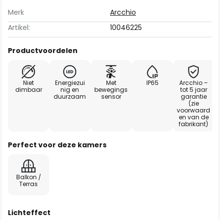
Merk
Arcchio
Artikel:
10046225
Productvoordelen
Niet
Energiezui
Met
IP65
Arcchio –
dimbaar
nig en
bewegings
tot 5 jaar
duurzaam
sensor
garantie
(zie
voorwaard
en van de
fabrikant)
Perfect voor deze kamers
Balkon /
Terras
Lichteffect