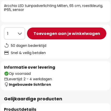
van
Arcchio LED tuinpadverlichting Milten, 65 cm, roestkleurig,
de
IP65, sensor
afbeeldingen-
gallerij
Toevoegen aan je winkelwagen
1
50 dagen bedenktijd
Snel & veilig betalen
Informatie over levering
Op voorraad
Levertijd: 2 - 4 werkdagen
Ingebouwde lichtbron
Gelijkaardige producten
Productdetails