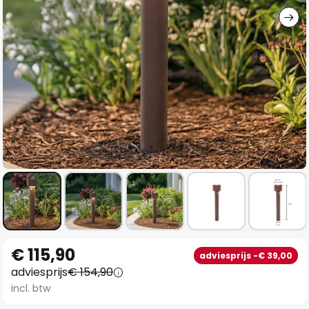
Ga
€ 115,90
adviesprijs -€ 39,00
naar
adviesprijs
€ 154,90
het
incl. btw
begin