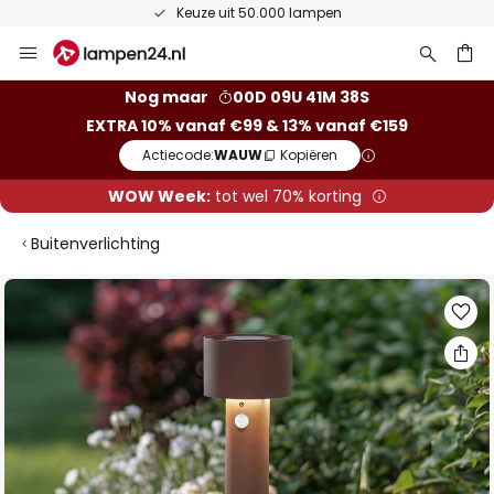
Keuze uit 50.000 lampen
Ga
naar
de
ken
Nog maar
00D 09U 41M 37S
inhoud
EXTRA 10% vanaf €99 & 13% vanaf €159
Actiecode:
WAUW
Kopiëren
WOW Week:
tot wel 70% korting
Buitenverlichting
Ga
naar
het
einde
van
de
afbeeldingen-
gallerij