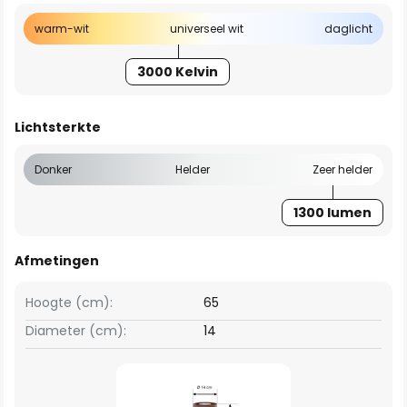
warm-wit
universeel wit
daglicht
3000 Kelvin
Lichtsterkte
Donker
Helder
Zeer helder
1300 lumen
Afmetingen
Hoogte (cm):
65
Diameter (cm):
14