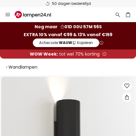
50 dagen bedenktijd
Ga
naar
de
ken
Nog maar
01D 00U 57M 56S
inhoud
EXTRA 10% vanaf €99 & 13% vanaf €159
Actiecode:
WAUW
Kopiëren
WOW Week:
tot wel 70% korting
Wandlampen
Ga
naar
het
einde
van
de
afbeeldingen-
gallerij