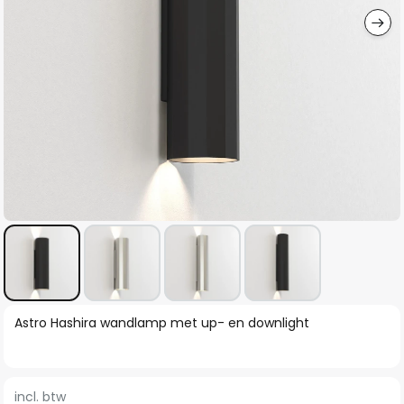
Ga
Astro Hashira wandlamp met up- en downlight
naar
het
begin
incl. btw