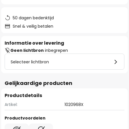
van
de
afbeeldingen-
50 dagen bedenktijd
gallerij
Snel & veilig betalen
Informatie over levering
Geen lichtbron
inbegrepen
Selecteer lichtbron
Gelijkaardige producten
Productdetails
Artikel:
1020968X
Productvoordelen