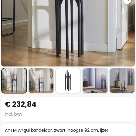
Ga
€ 232,84
naar
het
incl. btw
begin
van
AYTM Angui kandelaar, zwart, hoogte 92 cm, ijzer