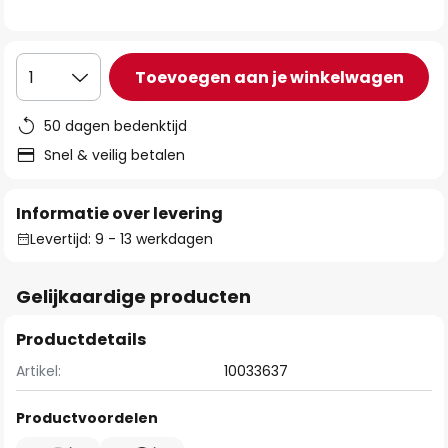
de
afbeeldingen-
gallerij
Toevoegen aan je winkelwagen
1
50 dagen bedenktijd
Snel & veilig betalen
Informatie over levering
Levertijd: 9 - 13 werkdagen
Gelijkaardige producten
Productdetails
Artikel:
10033637
Productvoordelen