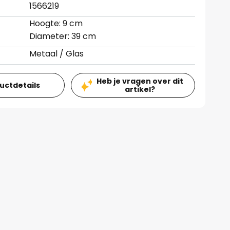
1566219
Hoogte: 9 cm
Diameter: 39 cm
Metaal / Glas
Heb je vragen over dit
ductdetails
artikel?