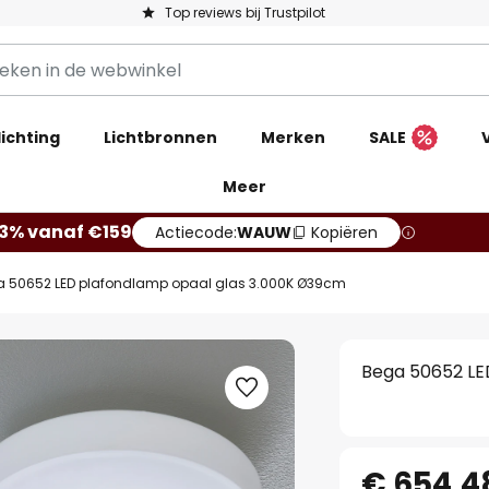
Top reviews bij Trustpilot
ichting
Lichtbronnen
Merken
SALE
Meer
13% vanaf €159
Actiecode:
WAUW
Kopiëren
 50652 LED plafondlamp opaal glas 3.000K Ø39cm
Bega 50652 LE
€ 654,4