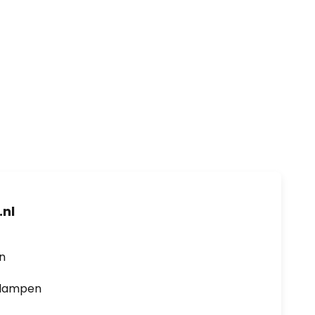
nl
en
0 lampen