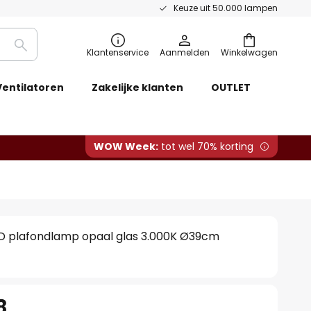
Keuze uit 50.000 lampen
Zoeken
Klantenservice
Aanmelden
Winkelwagen
Ventilatoren
Zakelijke klanten
OUTLET
WOW Week:
tot wel 70% korting
D plafondlamp opaal glas 3.000K Ø39cm
8