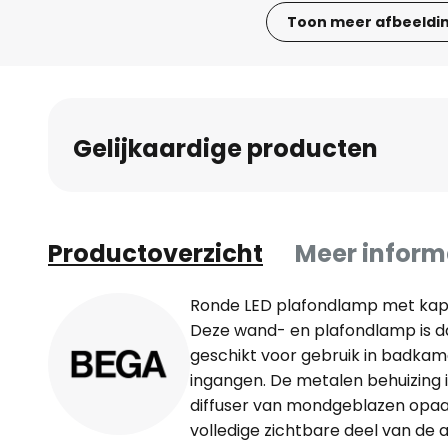
Toon meer afbeeldi
Ga
naar
het
begin
Gelijkaardige producten
van
de
afbeeldingen-
gallerij
Productoverzicht
Meer inform
Ronde LED plafondlamp met kap
Deze wand- en plafondlamp is d
geschikt voor gebruik in badkam
ingangen. De metalen behuizing i
diffuser van mondgeblazen opaal
volledige zichtbare deel van de