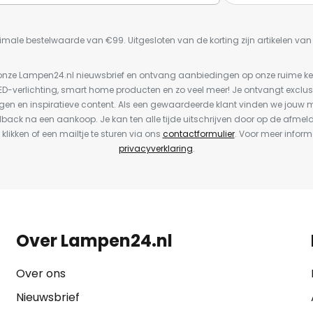
imale bestelwaarde van €99. Uitgesloten van de korting zijn artikelen va
or onze Lampen24.nl nieuwsbrief en ontvang aanbiedingen op onze ruime 
LED-verlichting, smart home producten en zo veel meer! Je ontvangt exclus
en en inspiratieve content. Als een gewaardeerde klant vinden we jouw m
dback na een aankoop. Je kan ten alle tijde uitschrijven door op de afmel
 klikken of een mailtje te sturen via ons
contactformulier
. Voor meer inform
privacyverklaring
.
Over Lampen24.nl
Over ons
Nieuwsbrief