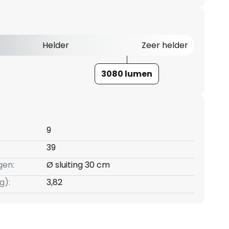
Helder
Zeer helder
3080 lumen
9
39
gen:
Ø sluiting 30 cm
g):
3,82