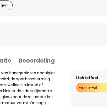
ngen
atie
Beoordeling
 van handgeblazen opaalglas
Lichteffect
ankzij de spatbescherming
ers, wellnessruimten of
warm-wit
s kleiner dan de satijnmatte
glas, zodat deze laatste het
 armatuur vormt. De hoge