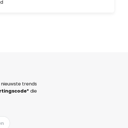
jd
 nieuwste trends
rtingscode*
die
en