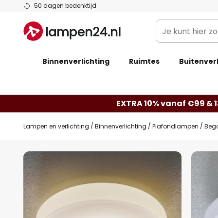
Ga
50 dagen bedenktijd
naar
Je
de
kunt
inhoud
hier
Binnenverlichting
Ruimtes
zoeken
Buitenverl
in
de
webwinkel
EXTRA 10% vanaf €99 & 
Lampen en verlichting
Binnenverlichting
Plafondlampen
Bega
Ga
naar
het
einde
van
de