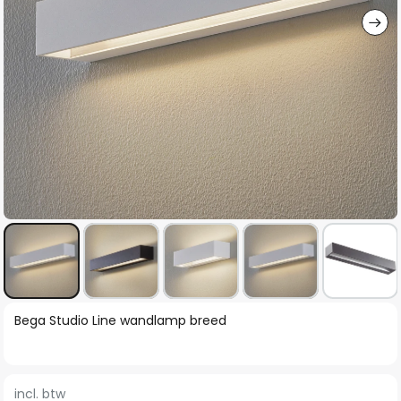
Ga
Bega Studio Line wandlamp breed
naar
het
begin
incl. btw