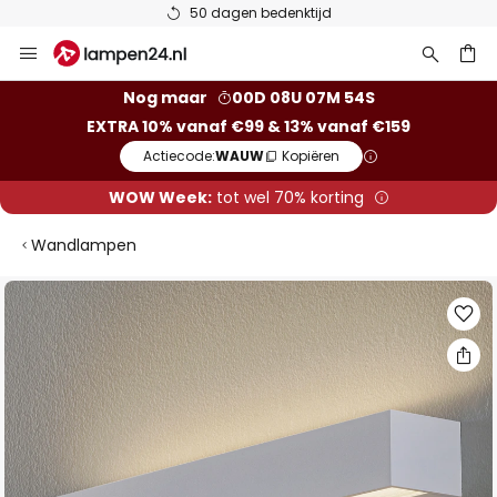
50 dagen bedenktijd
Ga
naar
de
ken
Nog maar
00D 08U 07M 53S
inhoud
EXTRA 10% vanaf €99 & 13% vanaf €159
Actiecode:
WAUW
Kopiëren
WOW Week:
tot wel 70% korting
Wandlampen
Ga
naar
het
einde
van
de
afbeeldingen-
gallerij