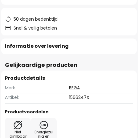
van
de
afbeeldingen-
50 dagen bedenktijd
gallerij
Snel & veilig betalen
Informatie over levering
Gelijkaardige producten
Productdetails
Merk
BEGA
Artikel:
1566247X
Productvoordelen
Niet
Energiezui
dimbaar
nig en