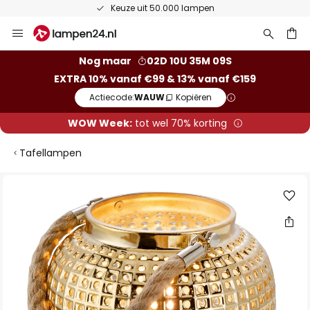
Keuze uit 50.000 lampen
Ga
naar
de
ken
Nog maar
02D 10U 35M 09S
inhoud
EXTRA 10% vanaf €99 & 13% vanaf €159
Actiecode:
WAUW
Kopiëren
WOW Week:
tot wel 70% korting
Tafellampen
Ga
naar
het
einde
van
de
afbeeldingen-
gallerij