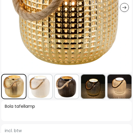
Ga
Bola tafellamp
naar
het
begin
incl. btw