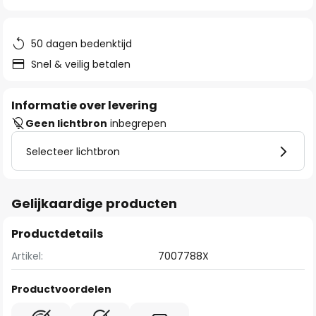
van
de
afbeeldingen-
50 dagen bedenktijd
gallerij
Snel & veilig betalen
Informatie over levering
Geen lichtbron
inbegrepen
Selecteer lichtbron
Gelijkaardige producten
Productdetails
Artikel:
7007788X
Productvoordelen