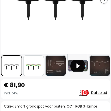
Ga
€ 81,90
naar
het
Datablad
incl. btw
begin
van
Calex Smart grondspot voor buiten, CCT RGB 3-lamps.