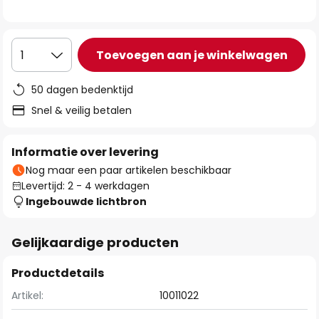
de
afbeeldingen-
gallerij
Toevoegen aan je winkelwagen
1
50 dagen bedenktijd
Snel & veilig betalen
Informatie over levering
Nog maar een paar artikelen beschikbaar
Levertijd: 2 - 4 werkdagen
Ingebouwde lichtbron
Gelijkaardige producten
Productdetails
Artikel:
10011022