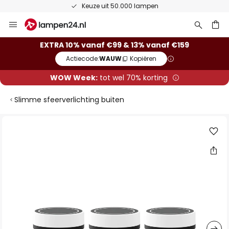
Keuze uit 50.000 lampen
Ga
naar
de
ken
EXTRA 10% vanaf €99 & 13% vanaf €159
inhoud
Actiecode:
WAUW
Kopiëren
WOW Week:
tot wel 70% korting
Slimme sfeerverlichting buiten
Ga
naar
het
einde
van
de
afbeeldingen-
gallerij