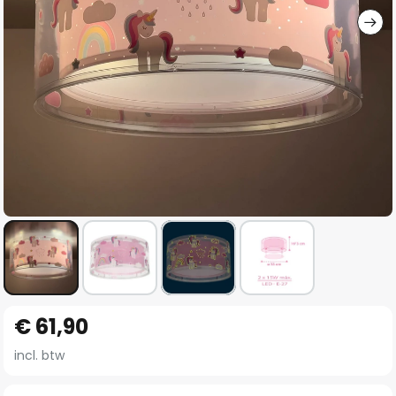
Ga
€ 61,90
naar
het
incl. btw
begin