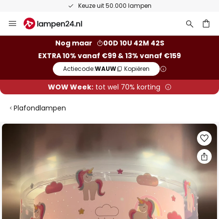
Keuze uit 50.000 lampen
Ga
naar
de
ken
Nog maar
00D 10U 42M 42S
inhoud
EXTRA 10% vanaf €99 & 13% vanaf €159
Actiecode:
WAUW
Kopiëren
WOW Week:
tot wel 70% korting
Plafondlampen
Ga
naar
het
einde
van
de
afbeeldingen-
gallerij