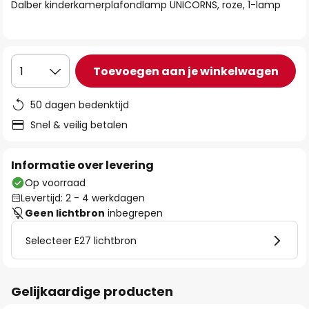
van
Dalber kinderkamerplafondlamp UNICORNS, roze, 1-lamp
de
afbeeldingen-
gallerij
Toevoegen aan je winkelwagen
1
50 dagen bedenktijd
Snel & veilig betalen
Informatie over levering
Op voorraad
Levertijd: 2 - 4 werkdagen
Geen lichtbron
inbegrepen
Selecteer E27 lichtbron
Gelijkaardige producten