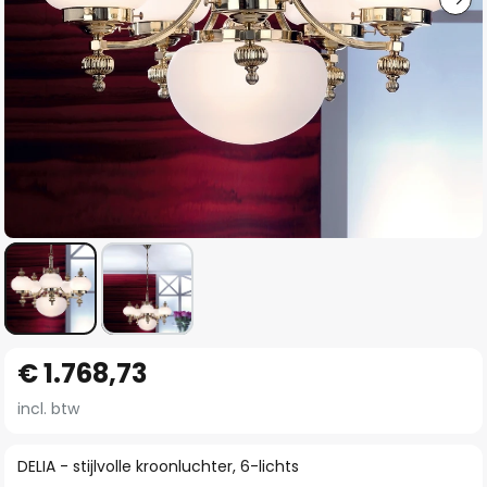
Ga
€ 1.768,73
naar
het
incl. btw
begin
van
DELIA - stijlvolle kroonluchter, 6-lichts