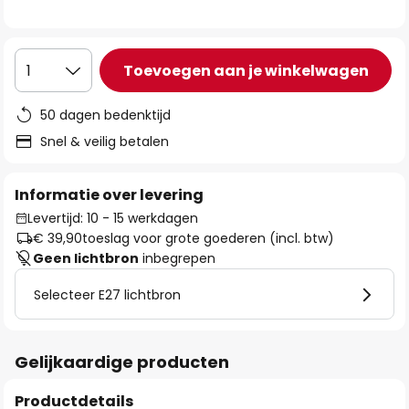
de
afbeeldingen-
gallerij
Toevoegen aan je winkelwagen
1
50 dagen bedenktijd
Snel & veilig betalen
Informatie over levering
Levertijd: 10 - 15 werkdagen
€ 39,90
toeslag voor grote goederen (incl. btw)
Geen lichtbron
inbegrepen
Selecteer E27 lichtbron
Gelijkaardige producten
Productdetails