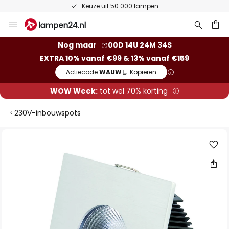
Keuze uit 50.000 lampen
Ga
naar
de
ken
Nog maar
00D 14U 24M 33S
inhoud
EXTRA 10% vanaf €99 & 13% vanaf €159
Actiecode:
WAUW
Kopiëren
WOW Week:
tot wel 70% korting
230V-inbouwspots
Ga
naar
het
einde
van
de
afbeeldingen-
gallerij