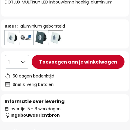
van
DOTLUX MULTIsun LED inbouwlamp hoekig, aluminium
de
afbeeldingen-
gallerij
Kleur:
aluminium geborsteld
Toevoegen aan je winkelwagen
1
50 dagen bedenktijd
Snel & veilig betalen
Informatie over levering
Levertijd: 5 - 8 werkdagen
Ingebouwde lichtbron