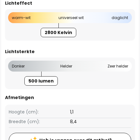
Lichteffect
warm-wit
universeel wit
daglicht
2800 Kelvin
Lichtsterkte
Donker
Helder
Zeer helder
500 lumen
Afmetingen
Hoogte (cm):
1,1
Breedte (cm):
8,4