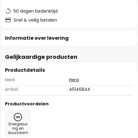
de
afbeeldingen-
50 dagen bedenktijd
gallerij
Snel & veilig betalen
Informatie over levering
Gelijkaardige producten
Productdetails
Merk
Hera
Artikel:
4514684X
Productvoordelen
Energiezui
nig en
duurzaam