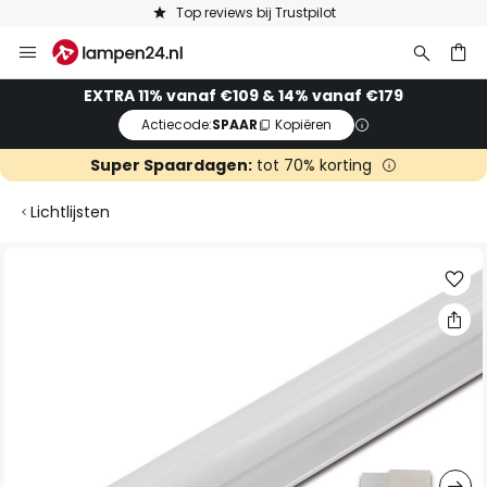
Top reviews bij Trustpilot
Ga
naar
de
ken
EXTRA 11% vanaf €109 & 14% vanaf €179
inhoud
Actiecode:
SPAAR
Kopiëren
Super Spaardagen:
tot 70% korting
Lichtlijsten
Ga
naar
het
einde
van
de
afbeeldingen-
gallerij