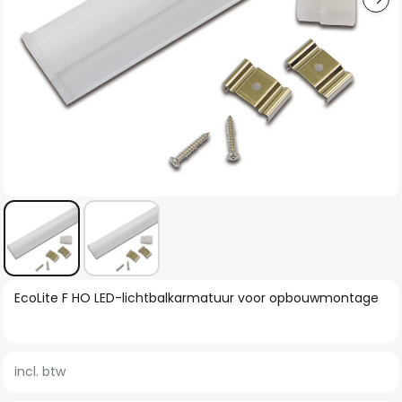
Ga
EcoLite F HO LED-lichtbalkarmatuur voor opbouwmontage
naar
het
begin
incl. btw
van