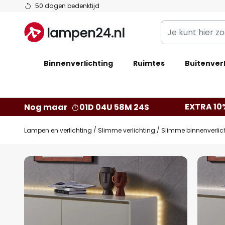
Ga
50 dagen bedenktijd
naar
Je
de
kunt
inhoud
hier
Binnenverlichting
Ruimtes
zoeken
Buitenverl
in
de
webwinkel
EXTRA 10
Nog maar
01D 04U 58M 23S
Lampen en verlichting
Slimme verlichting
Slimme binnenverlic
Ga
naar
het
einde
van
de