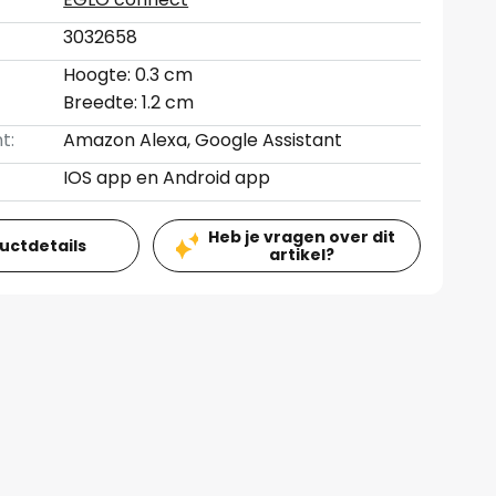
3032658
Hoogte: 0.3 cm
Breedte: 1.2 cm
t:
Amazon Alexa, Google Assistant
IOS app en Android app
Heb je vragen over dit
ductdetails
artikel?