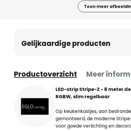
Toon meer afbeeldi
Ga
naar
het
begin
Gelijkaardige producten
van
de
afbeeldingen-
gallerij
Productoverzicht
Meer inform
LED-strip Stripe-Z - 8 meter d
RGBW, slim regelbaar
Op keukenkastjes, aan bedranden
gemonteerd, de moderne Stripe-Z 
voor goede verlichting en decora