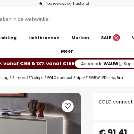
Top reviews bij Trustpilot
ichting
Lichtbronnen
Merken
SALE
Meer
% vanaf €99 & 13% vanaf €159
Actiecode:
WAUW
Kopi
hting
Slimme LED strips
EGLO connect Stripe-Z RGBW LED strip, 8m
EGLO connect 
€ 91,41