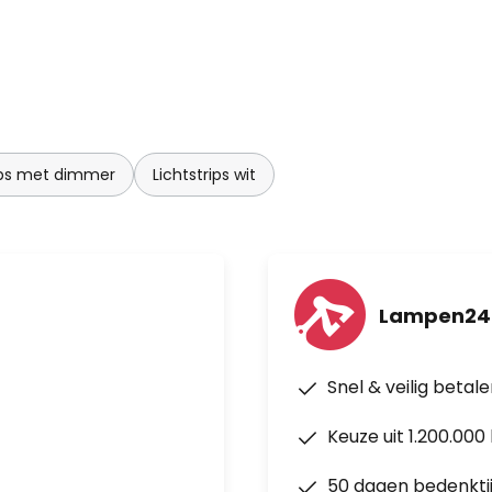
uetooth mesh
 van de EGLO connect-c
tandsbediening, ook zonder
s)
rips met dimmer
Lichtstrips wit
Lampen24.
Snel & veilig betal
Keuze uit 1.200.00
50 dagen bedenkti