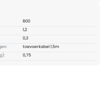
800
1,2
0,3
gen:
toevoerkabel 1,5m
g):
0,75