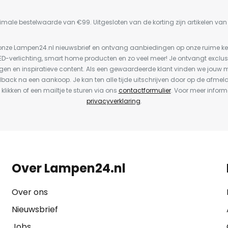
imale bestelwaarde van €99. Uitgesloten van de korting zijn artikelen va
or onze Lampen24.nl nieuwsbrief en ontvang aanbiedingen op onze ruime 
LED-verlichting, smart home producten en zo veel meer! Je ontvangt exclus
en en inspiratieve content. Als een gewaardeerde klant vinden we jouw m
dback na een aankoop. Je kan ten alle tijde uitschrijven door op de afmel
 klikken of een mailtje te sturen via ons
contactformulier
. Voor meer inform
privacyverklaring
.
Over Lampen24.nl
Over ons
Nieuwsbrief
Jobs