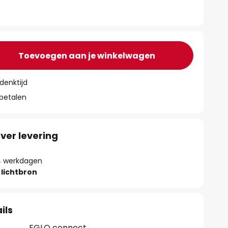
Toevoegen aan je winkelwagen
denktijd
 betalen
ver levering
- 4 werkdagen
lichtbron
ils
EGLO connect