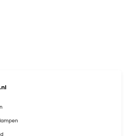
nl
en
0 lampen
jd