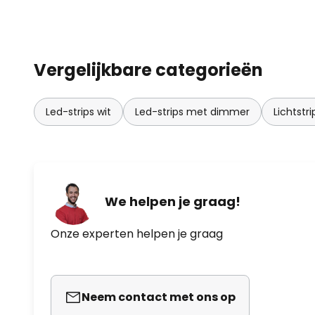
- Vergroot bereik door extra Bl
- compatibel met alle artikelen
Bluetooth-serie
Vergelijkbare categorieën
- bedienbaar met geschikte afs
internettoegang (zie accessoire
Led-strips wit
Led-strips met dimmer
Lichtst
We helpen je graag!
Onze experten helpen je graag
Neem contact met ons op