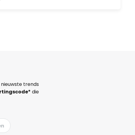
 nieuwste trends
rtingscode*
die
en