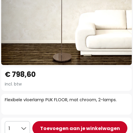
Ga
€ 798,60
naar
het
incl. btw
begin
van
Flexibele vloerlamp PUK FLOOR, mat chroom, 2-lamps.
de
afbeeldingen-
gallerij
Toevoegen aan je winkelwagen
1