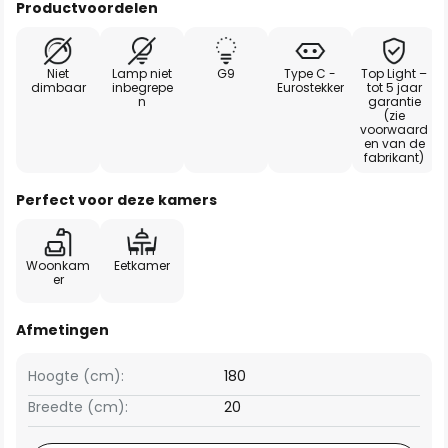
Productvoordelen
Niet
Lamp niet
G9
Type C -
Top Light –
dimbaar
inbegrepe
Eurostekker
tot 5 jaar
n
garantie
(zie
voorwaard
en van de
fabrikant)
Perfect voor deze kamers
Woonkam
Eetkamer
er
Afmetingen
Hoogte (cm):
180
Breedte (cm):
20