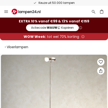
Keuze uit 50.000 lampen
Ga
naar
de
ken
EXTRA 10% vanaf €99 & 13% vanaf €159
inhoud
Actiecode:
WAUW
Kopiëren
WOW Week:
tot wel 70% korting
Vloerlampen
Ga
naar
het
einde
van
de
afbeeldingen-
gallerij