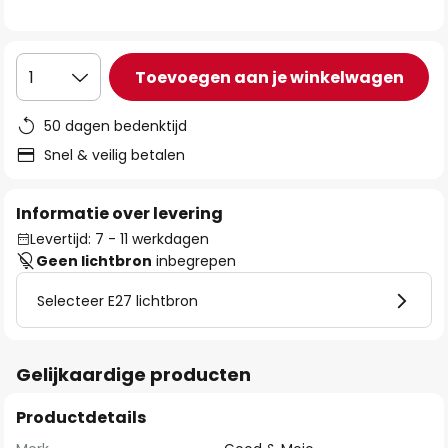
de
afbeeldingen-
gallerij
Toevoegen aan je winkelwagen
1
50 dagen bedenktijd
Snel & veilig betalen
Informatie over levering
Levertijd: 7 - 11 werkdagen
Geen lichtbron
inbegrepen
Selecteer E27 lichtbron
Gelijkaardige producten
Productdetails