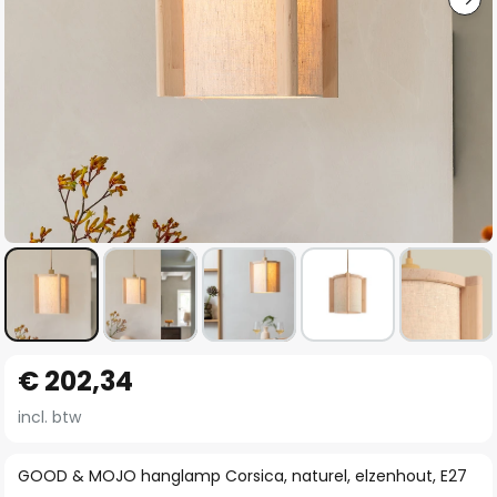
Ga
€ 202,34
naar
het
incl. btw
begin
van
GOOD & MOJO hanglamp Corsica, naturel, elzenhout, E27