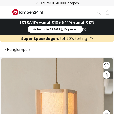
Keuze uit 50.000 lampen
Ga
naar
de
ken
EXTRA 11% vanaf €109 & 14% vanaf €179
inhoud
Actiecode:
SPAAR
Kopiëren
Super Spaardagen:
tot 70% korting
Hanglampen
Ga
naar
het
einde
van
de
afbeeldingen-
gallerij