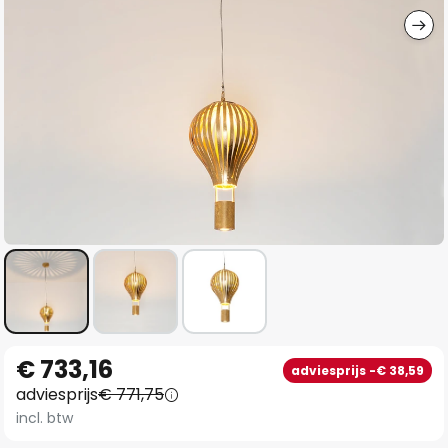
Ga
€ 733,16
adviesprijs -€ 38,59
naar
adviesprijs
€ 771,75
het
incl. btw
begin