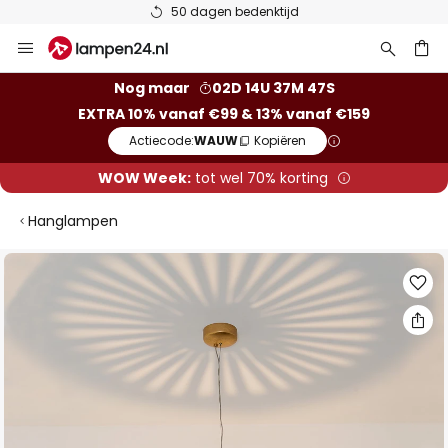
50 dagen bedenktijd
Ga
naar
de
ken
Nog maar
02D 14U 37M 47S
inhoud
EXTRA 10% vanaf €99 & 13% vanaf €159
Actiecode:
WAUW
Kopiëren
WOW Week:
tot wel 70% korting
Hanglampen
Ga
naar
het
einde
van
de
afbeeldingen-
gallerij