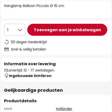
van
Hanglamp Balloon Piccolo Ø 16 cm
de
afbeeldingen-
gallerij
Toevoegen aan je winkelwagen
1
50 dagen bedenktijd
Snel & veilig betalen
Informatie over levering
Levertijd: 12 - 17 werkdagen
Ingebouwde lichtbron
Gelijkaardige producten
Productdetails
Merk
Holländer