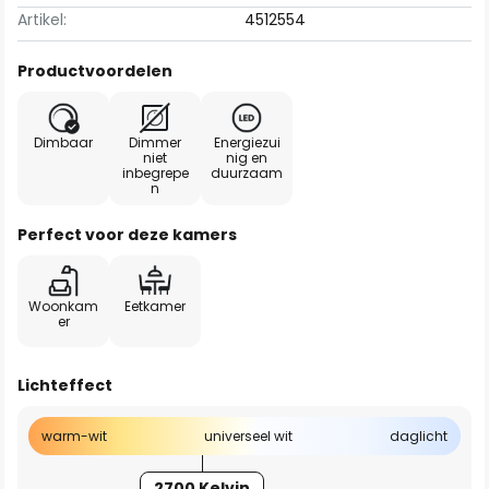
Artikel:
4512554
Productvoordelen
Dimbaar
Dimmer
Energiezui
niet
nig en
inbegrepe
duurzaam
n
Perfect voor deze kamers
Woonkam
Eetkamer
er
Lichteffect
warm-wit
universeel wit
daglicht
2700 Kelvin