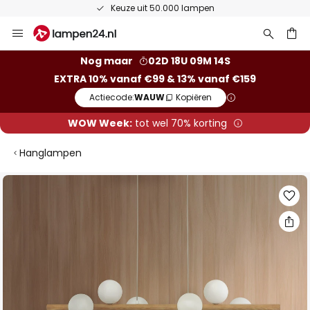
Keuze uit 50.000 lampen
Ga
naar
de
ken
Nog maar
02D 18U 09M 14S
inhoud
EXTRA 10% vanaf €99 & 13% vanaf €159
Actiecode:
WAUW
Kopiëren
WOW Week:
tot wel 70% korting
Hanglampen
Ga
naar
het
einde
van
de
afbeeldingen-
gallerij