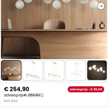
Ga
€ 254,90
adviesprijs -€ 35,00
naar
adviesprijs
€ 289,90
het
incl. btw
begin