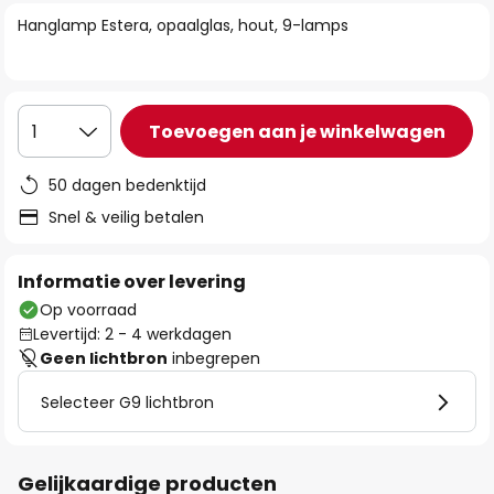
van
Hanglamp Estera, opaalglas, hout, 9-lamps
de
afbeeldingen-
gallerij
Toevoegen aan je winkelwagen
1
50 dagen bedenktijd
Snel & veilig betalen
Informatie over levering
Op voorraad
Levertijd: 2 - 4 werkdagen
Geen lichtbron
inbegrepen
Selecteer G9 lichtbron
Gelijkaardige producten