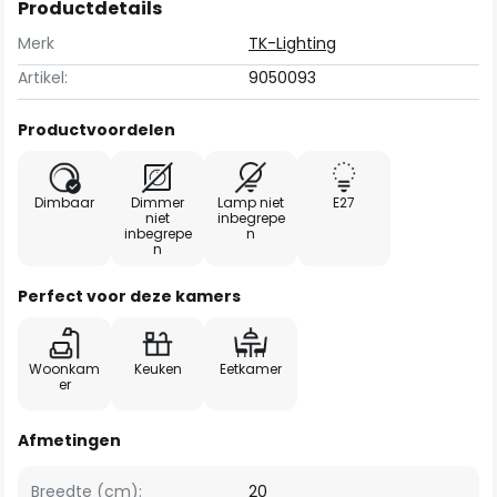
Productdetails
Merk
TK-Lighting
Artikel:
9050093
Productvoordelen
Dimbaar
Dimmer
Lamp niet
E27
niet
inbegrepe
inbegrepe
n
n
Perfect voor deze kamers
Woonkam
Keuken
Eetkamer
er
Afmetingen
Breedte (cm):
20