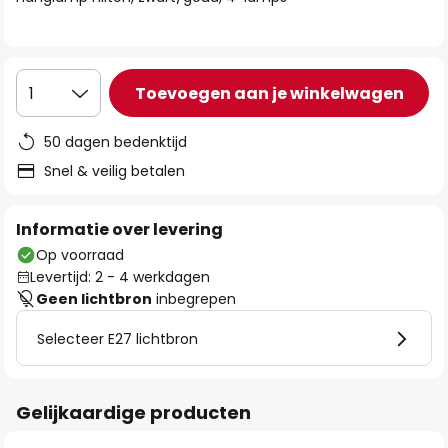
de
afbeeldingen-
gallerij
Toevoegen aan je winkelwagen
1
50 dagen bedenktijd
Snel & veilig betalen
Informatie over levering
Op voorraad
Levertijd: 2 - 4 werkdagen
Geen lichtbron
inbegrepen
Selecteer E27 lichtbron
Gelijkaardige producten