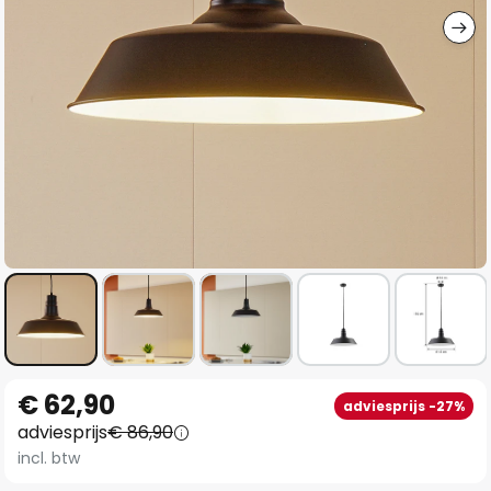
Ga
€ 62,90
adviesprijs -27%
naar
adviesprijs
€ 86,90
het
incl. btw
begin