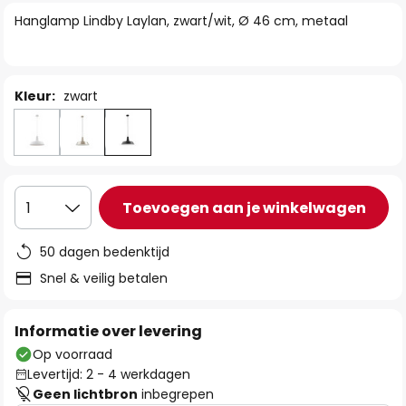
van
Hanglamp Lindby Laylan, zwart/wit, Ø 46 cm, metaal
de
afbeeldingen-
gallerij
Kleur:
zwart
Toevoegen aan je winkelwagen
1
50 dagen bedenktijd
Snel & veilig betalen
Informatie over levering
Op voorraad
Levertijd: 2 - 4 werkdagen
Geen lichtbron
inbegrepen