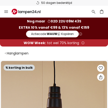
50 dagen bedenktijd
Ga
naar
de
ken
Nog maar
02D 22U 09M 43S
inhoud
EXTRA 10% vanaf €99 & 13% vanaf €159
Actiecode:
WAUW
Kopiëren
WOW Week:
tot wel 70% korting
Hanglampen
Ga
% korting in bulk
naar
het
einde
van
de
afbeeldingen-
gallerij