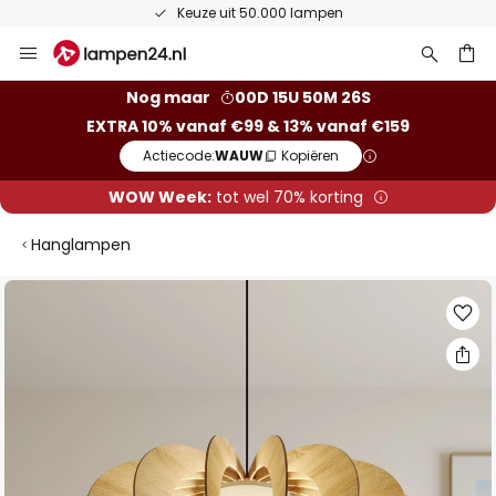
Keuze uit 50.000 lampen
Ga
naar
de
ken
Nog maar
00D 15U 50M 25S
inhoud
EXTRA 10% vanaf €99 & 13% vanaf €159
Actiecode:
WAUW
Kopiëren
WOW Week:
tot wel 70% korting
Hanglampen
Ga
naar
het
einde
van
de
afbeeldingen-
gallerij