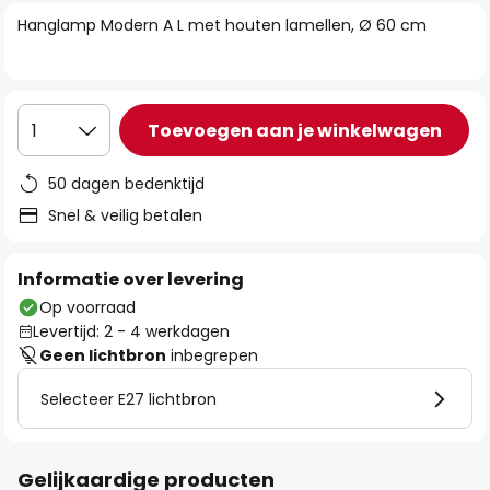
van
Hanglamp Modern A L met houten lamellen, Ø 60 cm
de
afbeeldingen-
gallerij
Toevoegen aan je winkelwagen
1
50 dagen bedenktijd
Snel & veilig betalen
Informatie over levering
Op voorraad
Levertijd: 2 - 4 werkdagen
Geen lichtbron
inbegrepen
Selecteer E27 lichtbron
Gelijkaardige producten