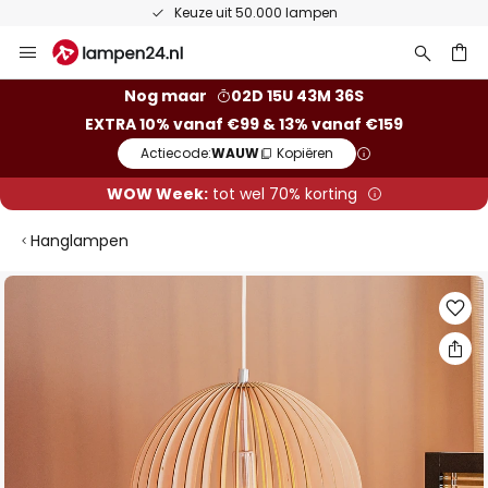
Keuze uit 50.000 lampen
Ga
naar
de
ken
Nog maar
02D 15U 43M 35S
inhoud
EXTRA 10% vanaf €99 & 13% vanaf €159
Actiecode:
WAUW
Kopiëren
WOW Week:
tot wel 70% korting
Hanglampen
Ga
naar
het
einde
van
de
afbeeldingen-
gallerij