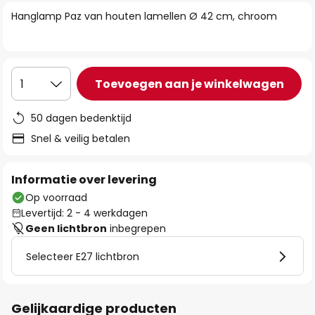
van
Hanglamp Paz van houten lamellen Ø 42 cm, chroom
de
afbeeldingen-
gallerij
Toevoegen aan je winkelwagen
1
50 dagen bedenktijd
Snel & veilig betalen
Informatie over levering
Op voorraad
Levertijd: 2 - 4 werkdagen
Geen lichtbron
inbegrepen
Selecteer E27 lichtbron
Gelijkaardige producten