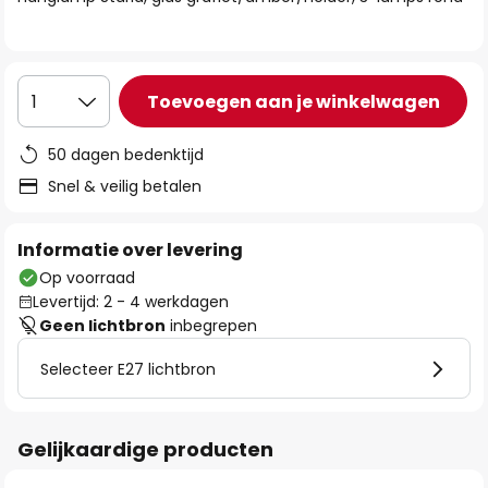
de
afbeeldingen-
gallerij
Toevoegen aan je winkelwagen
1
50 dagen bedenktijd
Snel & veilig betalen
Informatie over levering
Op voorraad
Levertijd: 2 - 4 werkdagen
Geen lichtbron
inbegrepen
Selecteer E27 lichtbron
Gelijkaardige producten