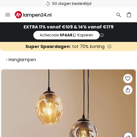
50 dagen bedenktijd
Ga
naar
de
ken
EXTRA 11% vanaf €109 & 14% vanaf €179
inhoud
Actiecode:
SPAAR
Kopiëren
Super Spaardagen:
tot 70% korting
Hanglampen
Ga
naar
het
einde
van
de
afbeeldingen-
gallerij