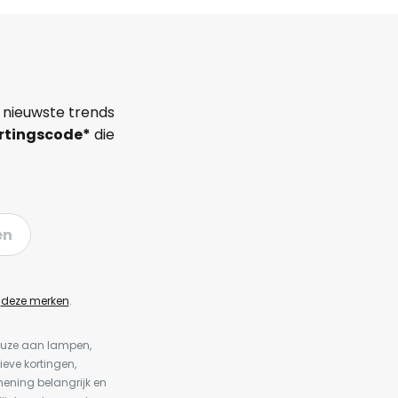
 nieuwste trends
rtingscode*
die
en
n
deze merken
.
keuze aan lampen,
ieve kortingen,
ening belangrijk en