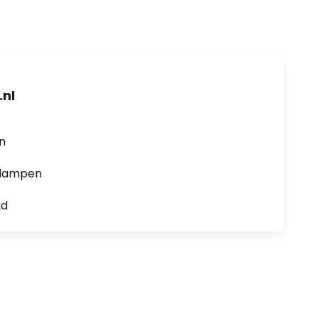
nl
en
0 lampen
jd