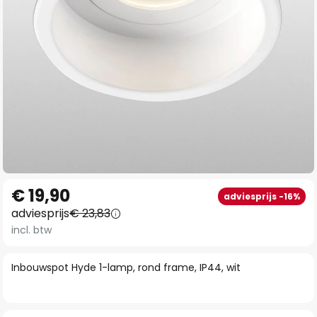
Ga
€ 19,90
adviesprijs -16%
naar
adviesprijs
€ 23,83
het
incl. btw
begin
van
Inbouwspot Hyde 1-lamp, rond frame, IP44, wit
de
afbeeldingen-
gallerij