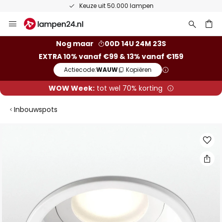
Keuze uit 50.000 lampen
Ga
naar
de
ken
Nog maar
00D 14U 24M 22S
inhoud
EXTRA 10% vanaf €99 & 13% vanaf €159
Actiecode:
WAUW
Kopiëren
WOW Week:
tot wel 70% korting
Inbouwspots
Ga
naar
het
einde
van
de
afbeeldingen-
gallerij