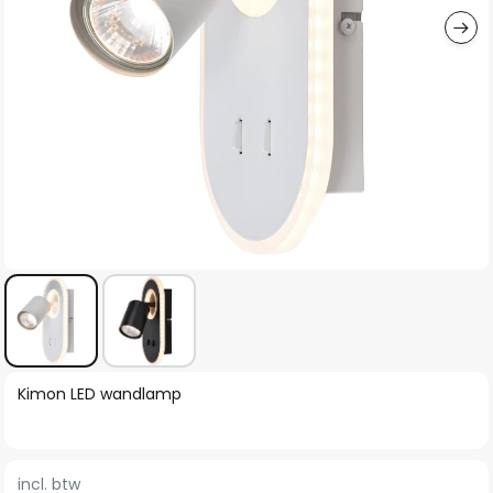
Ga
Kimon LED wandlamp
naar
het
begin
incl. btw