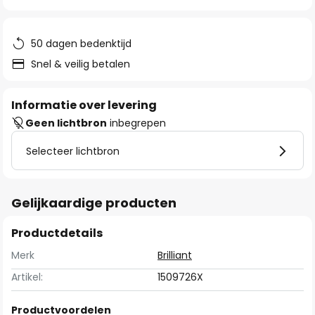
van
de
afbeeldingen-
50 dagen bedenktijd
gallerij
Snel & veilig betalen
Informatie over levering
Geen lichtbron
inbegrepen
Selecteer lichtbron
Gelijkaardige producten
Productdetails
Merk
Brilliant
Artikel:
1509726X
Productvoordelen