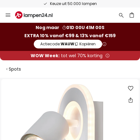
Keuze uit 50.000 lampen
Ga
naar
de
ken
Nog maar
01D 00U 40M 59S
inhoud
EXTRA 10% vanaf €99 & 13% vanaf €159
Actiecode:
WAUW
Kopiëren
WOW Week:
tot wel 70% korting
Spots
Ga
naar
het
einde
van
de
afbeeldingen-
gallerij