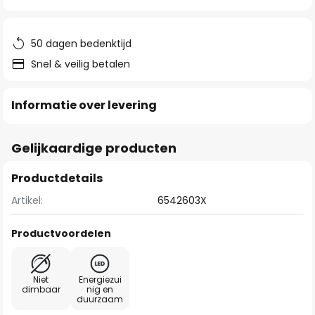
van
de
afbeeldingen-
50 dagen bedenktijd
gallerij
Snel & veilig betalen
Informatie over levering
Gelijkaardige producten
Productdetails
Artikel:
6542603X
Productvoordelen
Niet
Energiezui
dimbaar
nig en
duurzaam