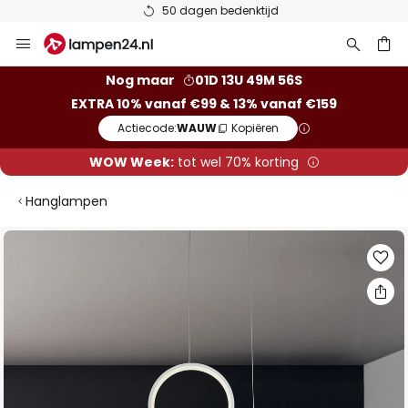
50 dagen bedenktijd
Ga
naar
de
ken
Nog maar
01D 13U 49M 56S
inhoud
EXTRA 10% vanaf €99 & 13% vanaf €159
Actiecode:
WAUW
Kopiëren
WOW Week:
tot wel 70% korting
Hanglampen
Ga
naar
het
einde
van
de
afbeeldingen-
gallerij