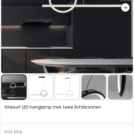
Ga
Kitesurf LED hanglamp met twee lichtbronnen
naar
het
begin
incl. btw