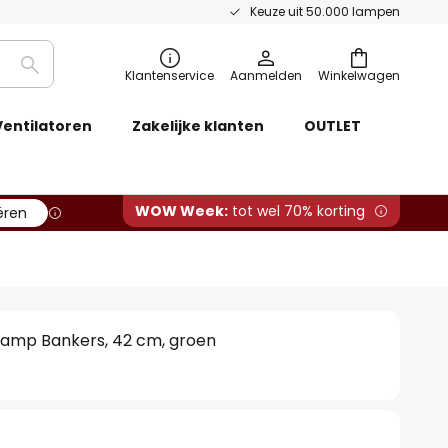
Keuze uit 50.000 lampen
Zoeken
Klantenservice
Aanmelden
Winkelwagen
Ventilatoren
Zakelijke klanten
OUTLET
WOW Week:
tot wel 70% korting
ëren
llamp Bankers, 42 cm, groen