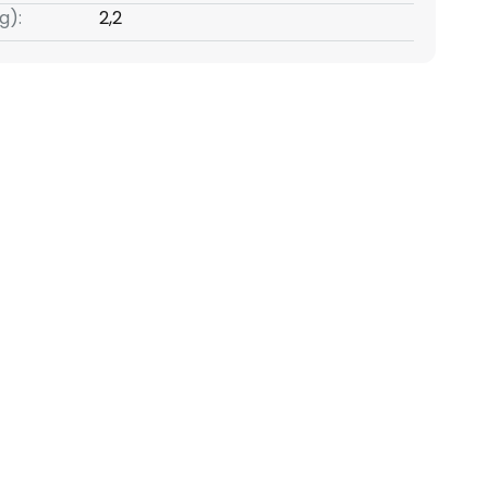
g):
2,2