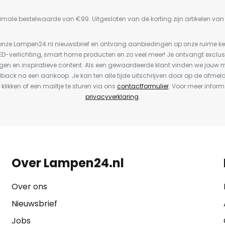
imale bestelwaarde van €99. Uitgesloten van de korting zijn artikelen va
or onze Lampen24.nl nieuwsbrief en ontvang aanbiedingen op onze ruime 
LED-verlichting, smart home producten en zo veel meer! Je ontvangt exclus
en en inspiratieve content. Als een gewaardeerde klant vinden we jouw m
dback na een aankoop. Je kan ten alle tijde uitschrijven door op de afmel
 klikken of een mailtje te sturen via ons
contactformulier
. Voor meer inform
privacyverklaring
.
Over Lampen24.nl
Over ons
Nieuwsbrief
Jobs