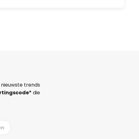
 nieuwste trends
rtingscode*
die
en