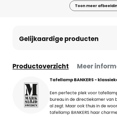
Toon meer afbeeldi
Ga
naar
het
begin
Gelijkaardige producten
van
de
afbeeldingen-
gallerij
Productoverzicht
Meer inform
Tafellamp BANKERS - klassieke
Een perfecte plek voor tafellam
bureau in de directiekamer van 
al zegt. Maar ook thuis in de w
tafellamp BANKERS haar charme