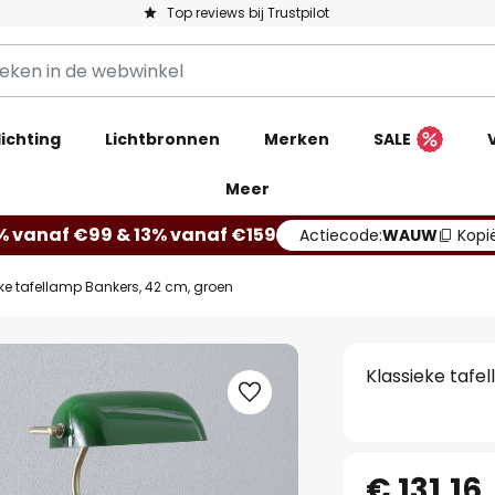
Top reviews bij Trustpilot
ichting
Lichtbronnen
Merken
SALE
Meer
% vanaf €99 & 13% vanaf €159
Actiecode:
WAUW
Kopi
ke tafellamp Bankers, 42 cm, groen
Klassieke tafe
€ 131,16