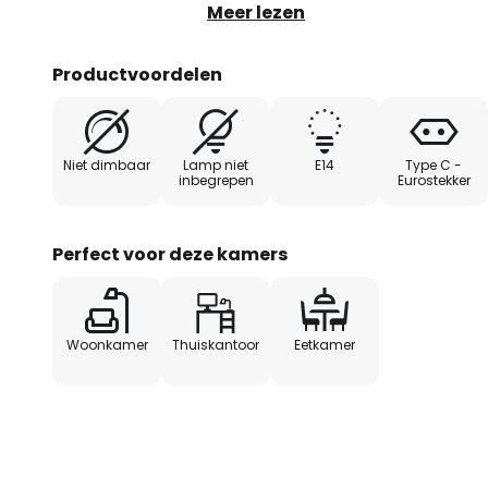
oud messingkleurig metaal. De 
Meer lezen
groen glas. Ook geschikt voor s
Productvoordelen
Niet dimbaar
Lamp niet
E14
Type C -
inbegrepen
Eurostekker
Perfect voor deze kamers
Woonkamer
Thuiskantoor
Eetkamer