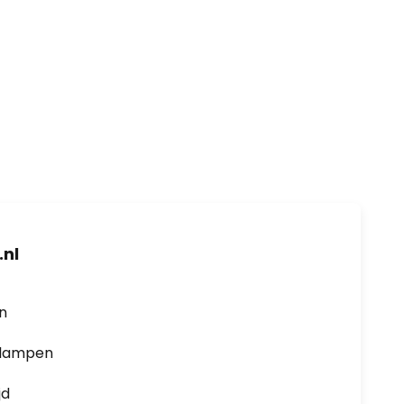
nl
en
0 lampen
jd