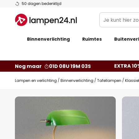
Ga
50 dagen bedenktijd
naar
Je
de
kunt
inhoud
hier
Binnenverlichting
Ruimtes
zoeken
Buitenverl
in
de
webwinkel
EXTRA 10
Nog maar
01D 08U 19M 02S
Lampen en verlichting
Binnenverlichting
Tafellampen
Klassie
Ga
naar
het
einde
van
de