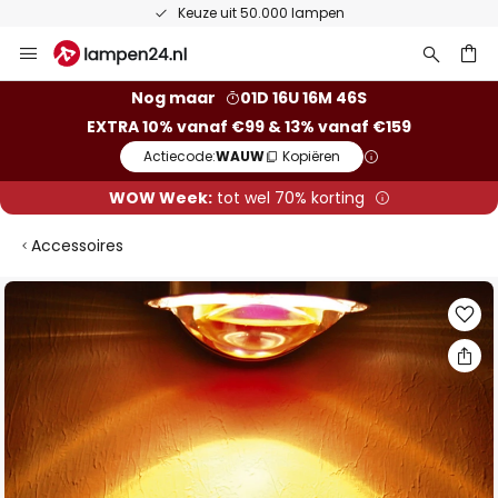
Keuze uit 50.000 lampen
Ga
naar
de
ken
Nog maar
01D 16U 16M 45S
inhoud
EXTRA 10% vanaf €99 & 13% vanaf €159
Actiecode:
WAUW
Kopiëren
WOW Week:
tot wel 70% korting
Accessoires
Ga
naar
het
einde
van
de
afbeeldingen-
gallerij