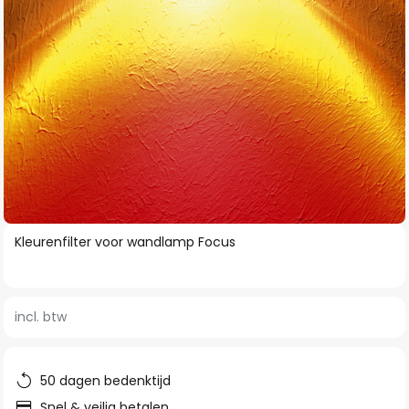
Ga
Kleurenfilter voor wandlamp Focus
naar
het
begin
incl. btw
van
de
afbeeldingen-
50 dagen bedenktijd
gallerij
Snel & veilig betalen