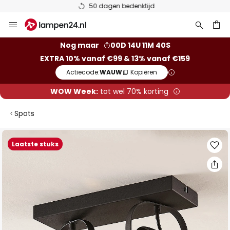
50 dagen bedenktijd
Ga
naar
de
ken
Nog maar
00D 14U 11M 40S
inhoud
EXTRA 10% vanaf €99 & 13% vanaf €159
Actiecode:
WAUW
Kopiëren
WOW Week:
tot wel 70% korting
Spots
Ga
Laatste stuks
naar
het
einde
van
de
afbeeldingen-
gallerij