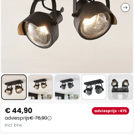
Ga
€ 44,90
adviesprijs -41%
naar
adviesprijs
€ 76,90
het
incl. btw
begin