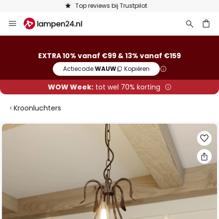
Keuze uit 50.000 lampen
Ga
naar
de
ken
inhoud
EXTRA 10% vanaf €99 & 13% vanaf €159
Actiecode:
WAUW
Kopiëren
WOW Week:
tot wel 70% korting
Kroonluchters
Ga
naar
het
einde
van
de
afbeeldingen-
gallerij