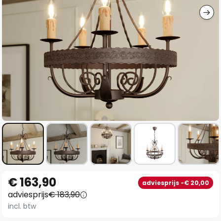
Ga
€ 163,90
adviesprijs -€ 20,00
naar
adviesprijs
€ 183,90
het
incl. btw
begin