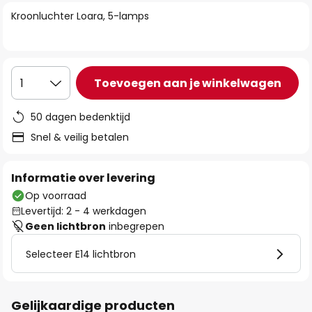
van
Kroonluchter Loara, 5-lamps
de
afbeeldingen-
gallerij
Toevoegen aan je winkelwagen
1
50 dagen bedenktijd
Snel & veilig betalen
Informatie over levering
Op voorraad
Levertijd: 2 - 4 werkdagen
Geen lichtbron
inbegrepen
Selecteer E14 lichtbron
Gelijkaardige producten