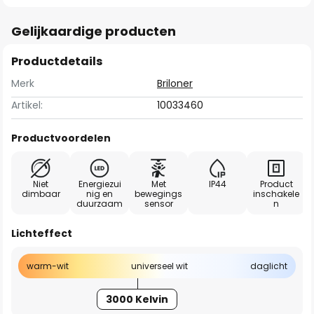
Gelijkaardige producten
Productdetails
Merk
Briloner
Artikel:
10033460
Productvoordelen
Niet
Energiezui
Met
IP44
Product
dimbaar
nig en
bewegings
inschakele
duurzaam
sensor
n
Lichteffect
warm-wit
universeel wit
daglicht
3000 Kelvin