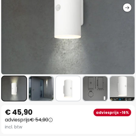
Ga
€ 45,90
adviesprijs -16%
naar
adviesprijs
€ 54,90
het
incl. btw
begin