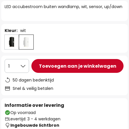
van
LED accubestroom buiten wandlamp, wit, sensor, up/down
de
afbeeldingen-
gallerij
Kleur:
wit
Toevoegen aan je winkelwagen
1
50 dagen bedenktijd
Snel & veilig betalen
Informatie over levering
Op voorraad
Levertijd: 3 - 4 werkdagen
Ingebouwde lichtbron