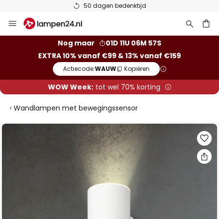
50 dagen bedenktijd
Ga
naar
de
ken
Nog maar
01D 11U 06M 56S
inhoud
EXTRA 10% vanaf €99 & 13% vanaf €159
Actiecode:
WAUW
Kopiëren
WOW Week:
tot wel 70% korting
Wandlampen met bewegingssensor
Ga
naar
het
einde
van
de
afbeeldingen-
gallerij