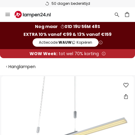
50 dagen bedenktijd
Ga
naar
de
ken
Nog maar
01D 19U 56M 48S
inhoud
EXTRA 10% vanaf €99 & 13% vanaf €159
Actiecode:
WAUW
Kopiëren
WOW Week:
tot wel 70% korting
Hanglampen
Ga
naar
het
einde
van
de
afbeeldingen-
gallerij