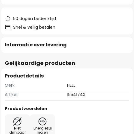
van
de
afbeeldingen-
50 dagen bedenktijd
gallerij
Snel & veilig betalen
Informatie over levering
Gelijkaardige producten
Productdetails
Merk
HELL
Artikel:
1554174X
Productvoordelen
Niet
Energiezui
dimbaar
nig en