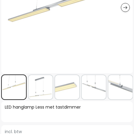
Ga
LED hanglamp Less met tastdimmer
naar
het
begin
incl. btw