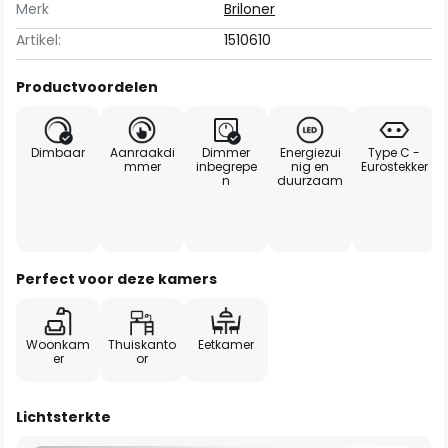
Merk
Briloner
Artikel:
1510610
Productvoordelen
Dimbaar
Aanraakdi
Dimmer
Energiezui
Type C -
mmer
inbegrepe
nig en
Eurostekker
n
duurzaam
Perfect voor deze kamers
Woonkam
Thuiskanto
Eetkamer
er
or
Lichtsterkte