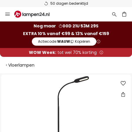
50 dagen bedenktijd
Ga
naar
de
ken
Nog maar
00D 21U 53M 28S
inhoud
EXTRA 10% vanaf €99 & 13% vanaf €159
Actiecode:
WAUW
Kopiëren
WOW Week:
tot wel 70% korting
Vloerlampen
Ga
naar
het
einde
van
de
afbeeldingen-
gallerij