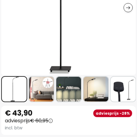
Ga
€ 43,90
adviesprijs -28%
naar
adviesprijs
€ 60,95
het
incl. btw
begin