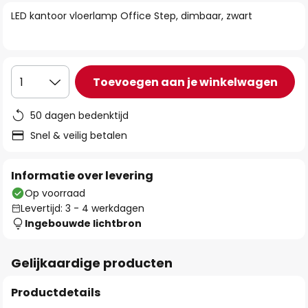
van
LED kantoor vloerlamp Office Step, dimbaar, zwart
de
afbeeldingen-
gallerij
Toevoegen aan je winkelwagen
1
50 dagen bedenktijd
Snel & veilig betalen
Informatie over levering
Op voorraad
Levertijd: 3 - 4 werkdagen
Ingebouwde lichtbron
Gelijkaardige producten
Productdetails