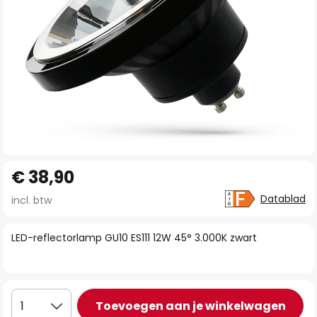
Ga
€ 38,90
naar
het
Datablad
incl. btw
begin
van
LED-reflectorlamp GU10 ES111 12W 45° 3.000K zwart
de
afbeeldingen-
gallerij
Toevoegen aan je winkelwagen
1