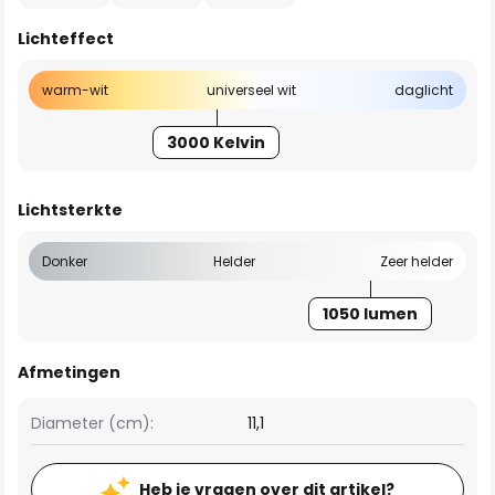
Lichteffect
warm-wit
universeel wit
daglicht
3000 Kelvin
Lichtsterkte
Donker
Helder
Zeer helder
1050 lumen
Afmetingen
Diameter (cm):
11,1
Heb je vragen over dit artikel?