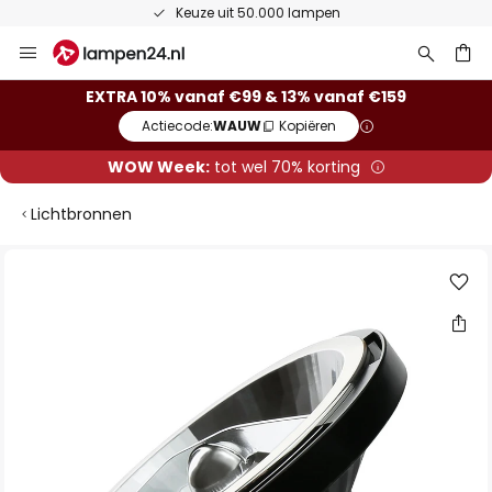
Keuze uit 50.000 lampen
Ga
naar
de
ken
EXTRA 10% vanaf €99 & 13% vanaf €159
inhoud
Actiecode:
WAUW
Kopiëren
WOW Week:
tot wel 70% korting
Lichtbronnen
Ga
naar
het
einde
van
de
afbeeldingen-
gallerij