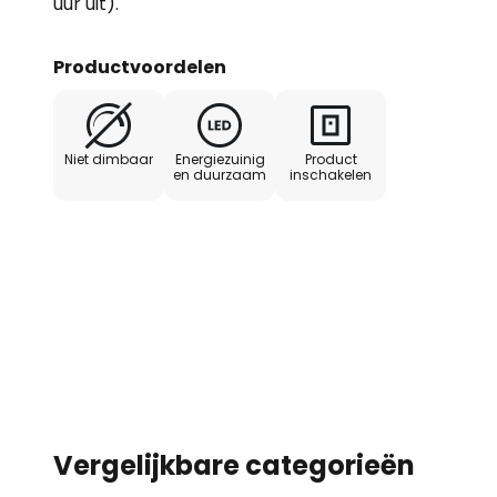
uur uit).
Productvoordelen
Niet dimbaar
Energiezuinig
Product
en duurzaam
inschakelen
Vergelijkbare categorieën