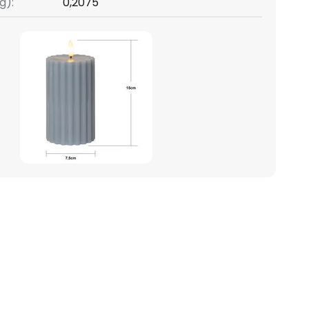
g):
0,2075