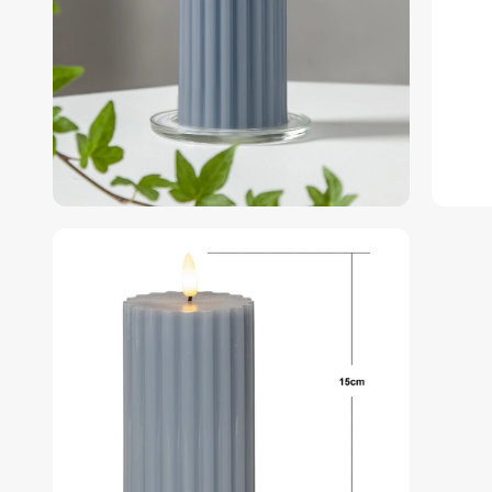
afbeeldingen-
gallerij