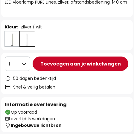
van
LED vloerlamp PURE Lines, zilver, afstandsbediening, 140 cm
de
afbeeldingen-
gallerij
Kleur:
zilver / wit
Toevoegen aan je winkelwagen
1
50 dagen bedenktijd
Snel & veilig betalen
Informatie over levering
Op voorraad
Levertijd: 5 werkdagen
Ingebouwde lichtbron