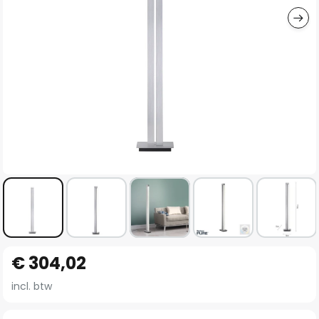
Ga
€ 304,02
naar
het
incl. btw
begin