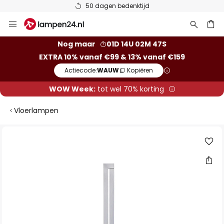
50 dagen bedenktijd
Ga
naar
de
ken
Nog maar
01D 14U 02M 47S
inhoud
EXTRA 10% vanaf €99 & 13% vanaf €159
Actiecode:
WAUW
Kopiëren
WOW Week:
tot wel 70% korting
Vloerlampen
Ga
naar
het
einde
van
de
afbeeldingen-
gallerij