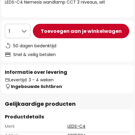
van
LEDS-C4 Nemesis wandlamp CCT 3 niveaus, wit
de
afbeeldingen-
gallerij
Toevoegen aan je winkelwagen
1
50 dagen bedenktijd
Snel & veilig betalen
Informatie over levering
Levertijd: 3 - 4 weken
Ingebouwde lichtbron
Gelijkaardige producten
Productdetails
Merk
LEDS-C4