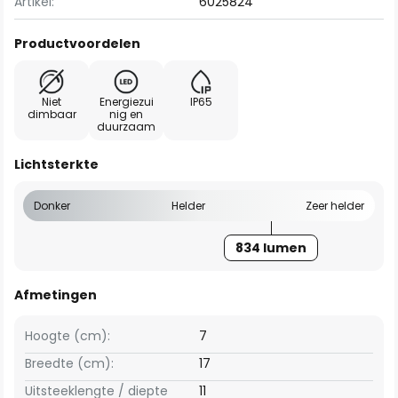
Artikel:
6025824
Productvoordelen
Niet
Energiezui
IP65
dimbaar
nig en
duurzaam
Lichtsterkte
Donker
Helder
Zeer helder
834 lumen
Afmetingen
Hoogte (cm):
7
Breedte (cm):
17
Uitsteeklengte / diepte
11