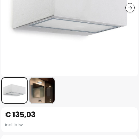
Ga
€ 135,03
naar
het
incl. btw
begin