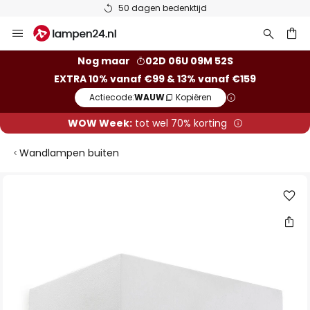
50 dagen bedenktijd
Ga
naar
de
ken
Nog maar
02D 06U 09M 52S
inhoud
EXTRA 10% vanaf €99 & 13% vanaf €159
Actiecode:
WAUW
Kopiëren
WOW Week:
tot wel 70% korting
Wandlampen buiten
Ga
naar
het
einde
van
de
afbeeldingen-
gallerij