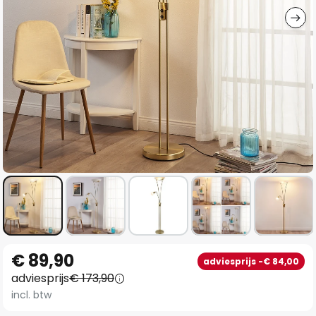
Ga
€ 89,90
adviesprijs -€ 84,00
naar
adviesprijs
€ 173,90
het
incl. btw
begin