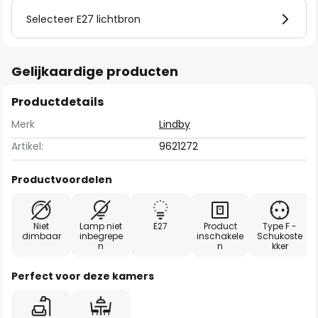
Selecteer E27 lichtbron
Gelijkaardige producten
Productdetails
Merk
Lindby
Artikel:
9621272
Productvoordelen
Niet
Lamp niet
E27
Product
Type F -
dimbaar
inbegrepe
inschakele
Schukoste
n
n
kker
Perfect voor deze kamers