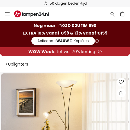
50 dagen bedenktijd
Ga
naar
de
ken
Nog maar
02D 02U 11M 58S
inhoud
EXTRA 10% vanaf €99 & 13% vanaf €159
Actiecode:
WAUW
Kopiëren
WOW Week:
tot wel 70% korting
Uplighters
Ga
naar
het
einde
van
de
afbeeldingen-
gallerij