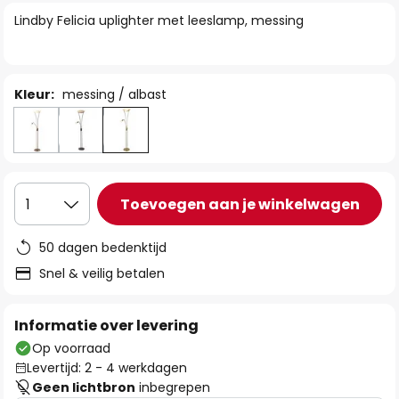
van
Lindby Felicia uplighter met leeslamp, messing
de
afbeeldingen-
gallerij
Kleur:
messing / albast
Toevoegen aan je winkelwagen
1
50 dagen bedenktijd
Snel & veilig betalen
Informatie over levering
Op voorraad
Levertijd: 2 - 4 werkdagen
Geen lichtbron
inbegrepen