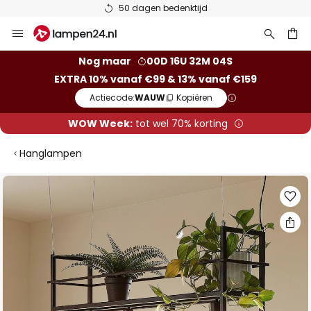
50 dagen bedenktijd
Ga
naar
de
ken
Nog maar
00D 16U 32M 03S
inhoud
EXTRA 10% vanaf €99 & 13% vanaf €159
Actiecode:
WAUW
Kopiëren
WOW Week:
tot wel 70% korting
Hanglampen
Ga
naar
het
einde
van
de
afbeeldingen-
gallerij