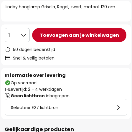
van
Lindby hanglamp Grisela, Regal, zwart, metaal, 120 cm
de
afbeeldingen-
gallerij
Toevoegen aan je winkelwagen
1
50 dagen bedenktijd
Snel & veilig betalen
Informatie over levering
Op voorraad
Levertijd: 2 - 4 werkdagen
Geen lichtbron
inbegrepen
Selecteer E27 lichtbron
Gelijkaardige producten