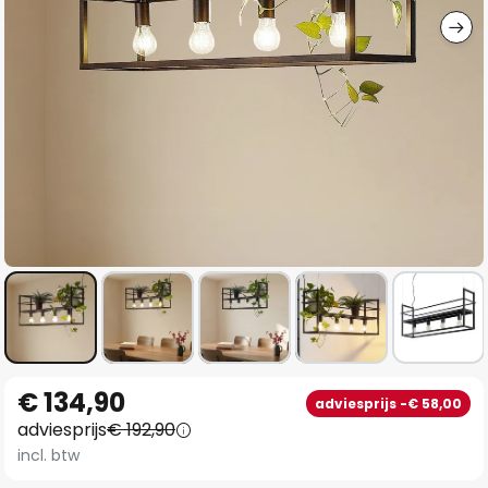
Ga
€ 134,90
adviesprijs -€ 58,00
naar
adviesprijs
€ 192,90
het
incl. btw
begin