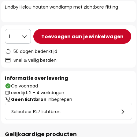
van
Lindby Helou houten wandlamp met zichtbare fitting
de
afbeeldingen-
gallerij
Toevoegen aan je winkelwagen
1
50 dagen bedenktijd
Snel & veilig betalen
Informatie over levering
Op voorraad
Levertijd: 2 - 4 werkdagen
Geen lichtbron
inbegrepen
Selecteer E27 lichtbron
Gelijkaardige producten