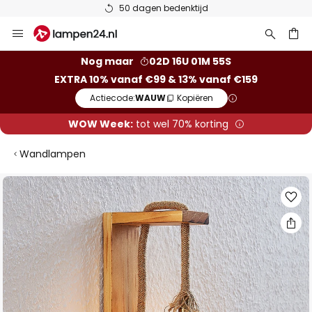
50 dagen bedenktijd
Ga
naar
de
ken
Nog maar
02D 16U 01M 54S
inhoud
EXTRA 10% vanaf €99 & 13% vanaf €159
Actiecode:
WAUW
Kopiëren
WOW Week:
tot wel 70% korting
Wandlampen
Ga
naar
het
einde
van
de
afbeeldingen-
gallerij