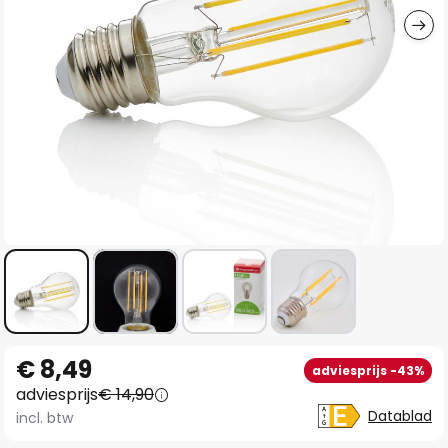
Ga
€ 8,49
adviesprijs -43%
naar
adviesprijs
€ 14,90
het
Datablad
incl. btw
begin