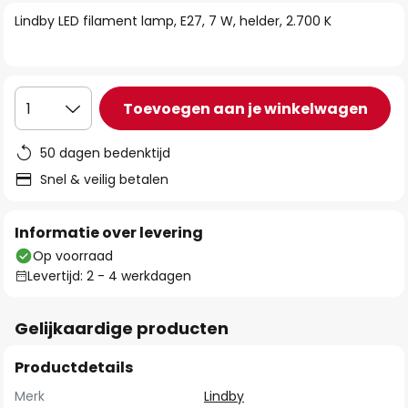
van
Lindby LED filament lamp, E27, 7 W, helder, 2.700 K
de
afbeeldingen-
gallerij
Toevoegen aan je winkelwagen
1
50 dagen bedenktijd
Snel & veilig betalen
Informatie over levering
Op voorraad
Levertijd: 2 - 4 werkdagen
Gelijkaardige producten
Productdetails
Merk
Lindby