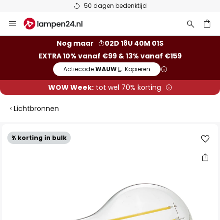
50 dagen bedenktijd
Ga
naar
de
ken
Nog maar
02D 18U 40M 01S
inhoud
EXTRA 10% vanaf €99 & 13% vanaf €159
Actiecode:
WAUW
Kopiëren
WOW Week:
tot wel 70% korting
Lichtbronnen
Ga
% korting in bulk
naar
het
einde
van
de
afbeeldingen-
gallerij