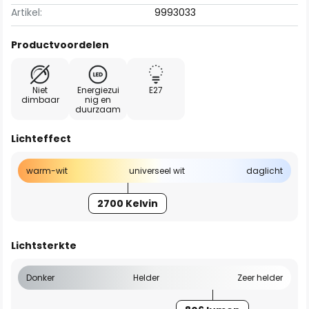
Artikel:
9993033
Productvoordelen
Niet
Energiezui
E27
dimbaar
nig en
duurzaam
Lichteffect
warm-wit
universeel wit
daglicht
2700 Kelvin
Lichtsterkte
Donker
Helder
Zeer helder